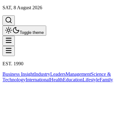
SAT, 8 August 2026
Toggle theme
EST. 1990
Business Insight
Industry
Leaders
Management
Science &
Technology
International
Health
Education
Lifestyle
Family
International
จีน
This column has been proudly presented by
PROMPTSKILL
สรุปประเด็น