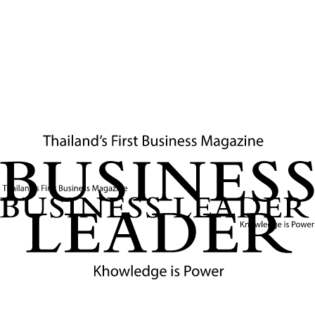
Set as preferred source
Ask AI
สรุปประเด็น
บริษัท พีทีจี เอ็นเนอยี จำกัด (มหาชน) (PTG)
และ กาแฟพันธุ์ไทย ผนึกกำลัง การท่องเที่ยว
แห่งประเทศไทย (ททท.) ต่อยอด