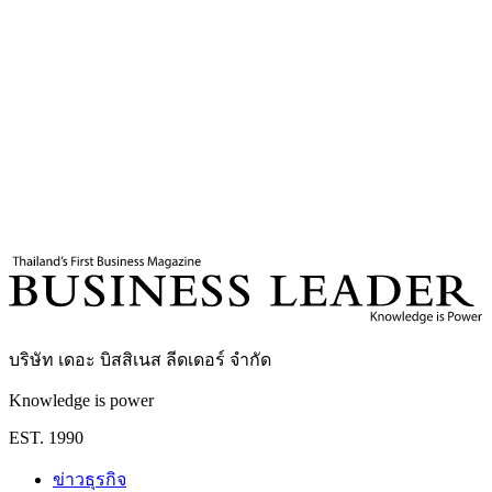
คุณค่าร่วมและการพัฒนาชุมชนมาเป็นส่วนหนึ่งของการดำเนิน
งาน ซึ่งจะส่งผลดีต่อภาพรวมเศรษฐกิจฐานรากของประเทศต่อ
ไปในอนาคต
แท็กที่เกี่ยวข้อง
PTG
กาแฟพันธุ์ไทย
Village to The World
ชุมชนดอยแบแล
Business Leader
กองบรรณาธิการ THE LEADERS
บริษัท เดอะ บิสสิเนส ลีดเดอร์ จำกัด
Knowledge is power
EST. 1990
ข่าวธุรกิจ