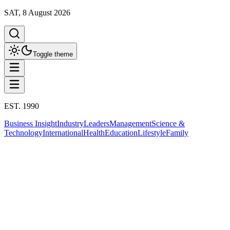
SAT, 8 August 2026
Toggle theme
EST. 1990
Business Insight
Industry
Leaders
Management
Science &
Technology
International
Health
Education
Lifestyle
Family
Business Insight
ข่าวธุรกิจ
This column has been proudly presented by
PROMPTSKILL
สรุปประเด็น