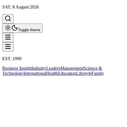
SAT, 8 August 2026
Toggle theme
EST. 1990
Business Insight
Industry
Leaders
Management
Science &
Technology
International
Health
Education
Lifestyle
Family
International
50 ปี ความสัมพันธ์ไทย -
เวียดนาม
This column has been proudly presented by
PROMPTSKILL
สรุปประเด็น