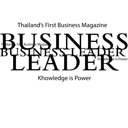
CBTA)
หรือ “ความตกลงว่าด้วยการอำนวยความสะดวกการขนส่งข้าม
พรมแดนในอนุภูมิภาคลุ่มแม่น้ำโขง” ซึ่งเป็นกรอบกติกาและกลไกเพื่อ
ให้รถบรรทุกและผู้โดยสารวิ่งข้ามแดนได้สะดวกขึ้นในประเทศ GMS
เช่น ไทย ลาว เวียดนาม เป็นต้น
ความมั่นคงทางธุรกิจ — รัฐหนุนหลังทั้งสองฝั่ง
สิ่งที่นักธุรกิจมักมองข้ามในเอกสารประเภทนี้คือกลไก
สนับสนุนระดับรัฐ แผนงานนี้ผูกพันหน่วยงานหลักทั้ง
สองประเทศโดยตรง ตั้งแต่ BOI ของไทย กระทรวง
พาณิชย์ ธนาคารแห่งประเทศไทย ไปจนถึง EXIM Bank
โดยมีการทบทวนความคืบหน้าอย่างน้อยปีละครั้ง ซึ่ง
หมายความว่าความตกลงนี้มีกลไกติดตามผลที่เป็นรูป
ธรรม ไม่ใช่แค่คำประกาศเจตนา