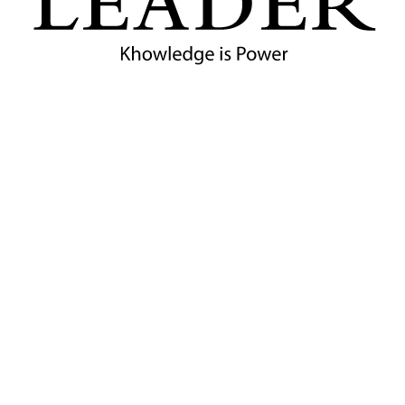
เปซ
23 กรกฎาคม 2569
Business Leader / กองบรรณาธิการ
แอร์บัส ซึ่งเป็นผู้นำระดับโลกด้านอุตสาหกรรมการบินและ
อวกาศ ได้ประกาศขยายความร่วมมือเชิงกลยุทธ์กับ แอลไอจี ดี
เฟนซ์ แอนด์ แอโรสเปซ (LIG D&A) ซึ่งเป็นบริษัทด้าน
เทคโนโลยีป้องกันประเทศและอวกาศ เพื่อเสริมสร้างและพัฒนา
ขีดความสามารถด้าน ระบบอากาศยานไร้คนขับ (UAS)