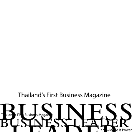
11
นาที
เทคโนโลยี
การขยายความร่วมมือพัฒนาระบบอากาศยานไร้คน
ขับระหว่างแอร์บัสและแอลไอจี ดีเฟนซ์ แอนด์ แอโรส