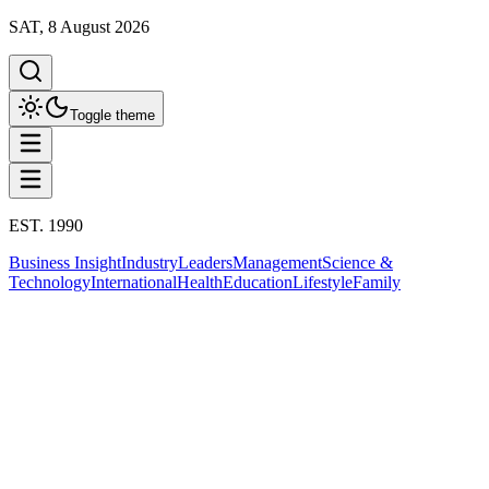
SAT, 8 August 2026
Toggle theme
EST. 1990
Business Insight
Industry
Leaders
Management
Science &
Technology
International
Health
Education
Lifestyle
Family
Science & Technology
ทั้งหมด
เทคโนโลยี
ปัญญาประดิษฐ์ AI