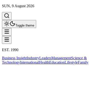
SUN, 9 August 2026
Toggle theme
EST. 1990
Business Insight
Industry
Leaders
Management
Science &
Technology
International
Health
Education
Lifestyle
Family
Science & Technology
ปัญญาประดิษฐ์ AI
This column has been proudly presented by
PROMPTSKILL
สรุปประเด็น