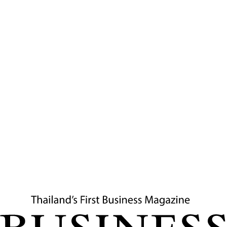
แต่มันคือ “คำถามระดับประเทศ”
.
ไทยจะอยู่ตรงไหนในโลก AI
จะเป็น “ผู้ใช้”
เทคโนโลยีของคนอื่น
หรือ จะเป็น “ผู้สร้าง” สร้างของตัวเอง
.
แล้วถ้าจะสร้าง…ใครจะลงทุน
จะหาคนเก่งจำนวนมาก จากที่ไหน ผลิตทันไหม
เพราะ AI ไม่ใช่แค่เทคโนโลยี
มันคือ “อำนาจใหม่ของโลก”
ไม่ทำ ไม่เรียนรู้ ไม่รอด
.
โลกจึงไม่ได้มีแค่ “ถูก” หรือ “ผิด”
มันมีแต่ “ความจริง” ที่ต้องยอมรับ
แม้แต่อภิมหาเศรษฐี “อีลอน มัสก์” ก็ปฎิเสธไม่ได้
OpenAI อาจไม่ได้ Open เหมือนเดิม