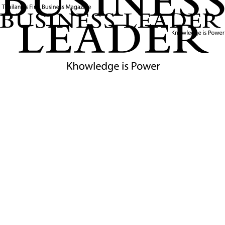
แต่โลก AI ก็ไม่ใช่โลกที่ “เปิดได้ทุกอย่าง” อีกต่อไป
.
คำถามท้ายสุด “AI จะเป็นของมนุษยชาติ หรือของใครบางคน”
.
คำตอบ…ยังไม่มีใครรู้
แต่สิ่งที่รู้แน่ๆ คือ
คนที่ “สร้าง” เท่านั้น
ถึงจะมีสิทธิ์ “กำหนดเกม”
.
แล้วคุณล่ะ คิดอย่างไร กับเรื่องนี้ครับ
ข่าวที่เกี่ยวข้อง
เมื่อ AI กลายเป็น “โค้ช” ของพนักงาน: เจาะลึกเคส
Burger King กับการใช้ AI วัดระดับความสุภาพ