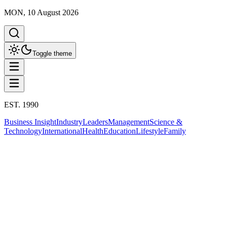
MON, 10 August 2026
Toggle theme
EST. 1990
Business Insight
Industry
Leaders
Management
Science &
Technology
International
Health
Education
Lifestyle
Family
Health
ทั้งหมด
ดูแลร่างกาย
ความเครียดและสุขภาพจิต
การนอนหลับ