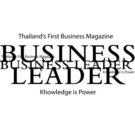
5
นาที
Innovation
การเงิน การค้า นวัตกรรมวิทย์เทคโนฯ 3 แรงขับ
เคลื่อนเศรษฐกิจฮ่องกงสู่การเติบโต
23 มกราคม 2569
สำนักข่าวซินหัว
เลขาธิการคลังฮ่องกงชี้ การเงิน การค้า และนวัตกรรม
วิทยาศาสตร์–เทคโนโลยี คือกลไกหลักขับเคลื่อนเศรษฐกิจ
ฮ่องกง ท่ามกลางการเปลี่ยนผ่านอุตสาหกรรมและบทบาทบน
เวทีเศรษฐกิจโลก