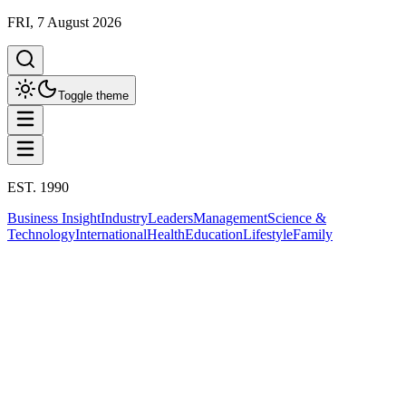
FRI, 7 August 2026
Toggle theme
EST. 1990
Business Insight
Industry
Leaders
Management
Science &
Technology
International
Health
Education
Lifestyle
Family
Innovation
Innovation
กรมพัฒนาธุรกิจการค้าปรับบริการสู่ดิจิทัล
และยุติสำนักงานเขต 6 พร้อมเร่งผลักดัน