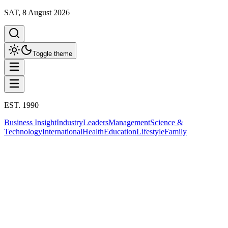
SAT, 8 August 2026
Toggle theme
EST. 1990
Business Insight
Industry
Leaders
Management
Science &
Technology
International
Health
Education
Lifestyle
Family
Industry Insight
การส่งออก
This column has been proudly presented by
PROMPTSKILL
Industry Insight
เปิดประตูการค้าสู่ตลาดแอฟริกาและ