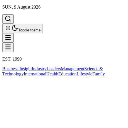
SUN, 9 August 2026
Toggle theme
EST. 1990
Business Insight
Industry
Leaders
Management
Science &
Technology
International
Health
Education
Lifestyle
Family
Business Insight
This column has been proudly presented by
PROMPTSKILL
Business Insight
สศช.ห่วง FDI การส่งออกไทยลด แนะเร่ง