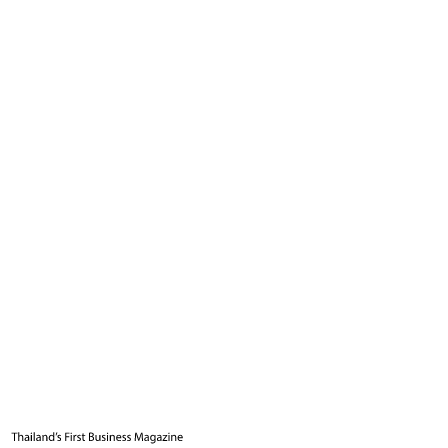
4
นาที
แท็กที่เกี่ยวข้อง
เทคโนโลยีนวัตกรรม
FDI
การส่งออกสินค้า
เศรษฐกิจโลก
Business Leader
กองบรรณาธิการ THE LEADERS