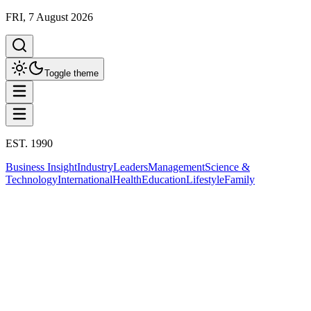
FRI, 7 August 2026
Toggle theme
EST. 1990
Business Insight
Industry
Leaders
Management
Science &
Technology
International
Health
Education
Lifestyle
Family
Management
การพัฒนาบุคลากร
This column has been proudly presented by
PROMPTSKILL
สรุปประเด็น