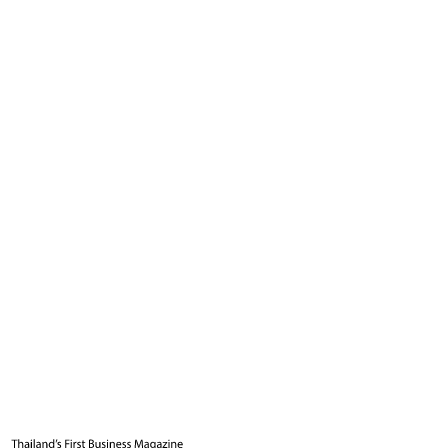
3
นาที
แท็กที่เกี่ยวข้อง
Work-life balance
AI
ชีวิตการทำงาน
อาชีพ
ปัญญาประดิษฐ์
Business Leader
กองบรรณาธิการ THE LEADERS