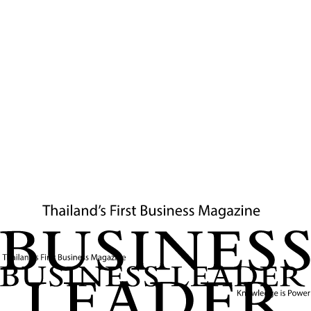
14. นักเจรจาในภาวะวิกฤต
นักเจรจาต่อรองตัวประกัน ผู้จัดการภาวะวิกฤตในงานประชาสัมพันธ์
และนักการทูตที่เจรจาในสถานการณ์วิกฤตระหว่างประเทศ
สถานการณ์จริง:
นักเจรจาต่อรองของตำรวจต้องรับมือกับสถานการณ์
จับตัวประกันในธนาคารเป็นเวลากว่า 12 ชั่วโมง เขาต้องรักษาการ
สื่อสารกับคนร้ายอย่างต่อเนื่อง พยายามสร้างความไว้วางใจและหา
ทางออกที่ปลอดภัยสำหรับตัวประกันทั้ง 8 คน
15. ผู้ควบคุมระบบนิวเคลียร์และพลังงาน
วิศวกรนิวเคลียร์ ผู้ควบคุมเครื่องปฏิกรณ์ และบุคลากรในโรงไฟฟ้า
นิวเคลียร์ที่ต้องเฝ้าระวังความปลอดภัยของระบบที่อาจส่งผลกระทบใน
วงกว้าง
สถานการณ์จริง:
เจ้าหน้าที่ดูแลเครื่องปฏิกรณ์นิวเคลียร์วิจัยต้อง
จัดการกับความผิดปกติของระบบควบคุมปฏิกรณ์ที่เกิดขึ้นกลางดึก
ต้องตัดสินใจว่าจะหยุดปฏิกรณ์ทันทีหรือพยายามแก้ไขปัญหาขณะที่
ปฏิกรณ์ยังทำงานอยู่ โดยต้องคำนึงถึงความปลอดภัยสูงสุดและผลกระ
ทบต่อการทดลองทางวิทยาศาสตร์ที่กำลังดำเนินอยู่