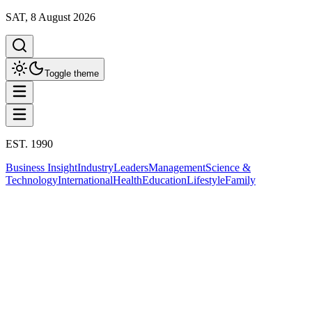
SAT, 8 August 2026
Toggle theme
EST. 1990
Business Insight
Industry
Leaders
Management
Science &
Technology
International
Health
Education
Lifestyle
Family
Business Insight
This column has been proudly presented by
PROMPTSKILL
Business Insight
วิเคราะห์ 2569 ปีแห่งความท้าทาย