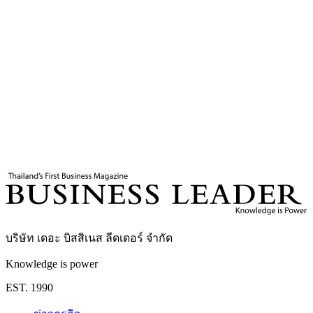
5
นาที
แท็กที่เกี่ยวข้อง
ประเทศไทย 2569
ความท้าทายเศรษฐกิจไทย
สถาบัน
ทิวา
FKIIThailand
FKIINationalForum
หอการค้าไทย
TDRI
Business Leader
กองบรรณาธิการ THE LEADERS
บริษัท เดอะ บิสสิเนส ลีดเดอร์ จำกัด
Knowledge is power
EST. 1990