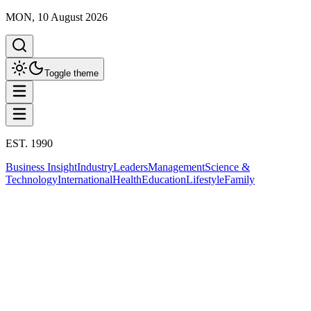
MON, 10 August 2026
Toggle theme
EST. 1990
Business Insight
Industry
Leaders
Management
Science &
Technology
International
Health
Education
Lifestyle
Family
Lifestyle
การท่องเที่ยว
ที่มา:
Luxury Wellness Retreat
สรุปประเด็น