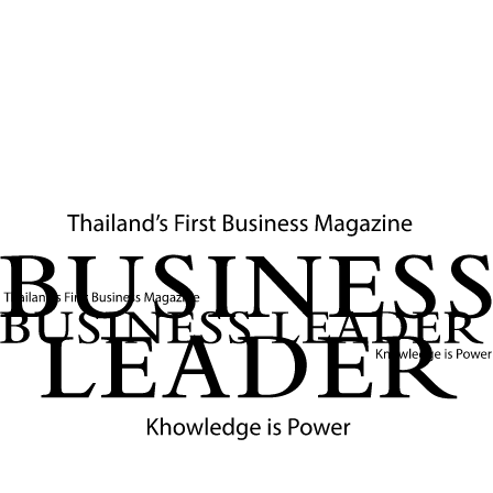
เว็บไซต์:
www.rxvwellness.com
RXV Wellness Village ตั้งอยู่บนที่ดินมรดกของสวนสามพราน ริม
แม่น้ำท่าจีน ในจังหวัดนครปฐม ห่างจากกรุงเทพฯ เพียง 45 นาที ถือ
เป็นแห่งแรกในไทยที่ทำลายกำแพงระหว่าง Wellness สำหรับผู้ใหญ่
และเด็ก
ไฮไลต์:
โปรแกรม Junior Wellness ที่พิเศษมาก เด็กๆ จะได้เรียนรู้
Junior Neuromuscular Exercises เพื่อพัฒนาการประสานงาน
ของร่างกาย รวมถึง Crystal Bowl Healing และนวดเพื่อการนอน
หลับสนิท
4. Kamalaya — เกาะสมุย
เหมาะสำหรับ:
การฟื้นฟูจิตใจและความสมดุลทางอารมณ์
เว็บไซต์:
www.kamalaya.com
Kamalaya สร้างขึ้นรอบถ้ำโบราณที่พระภิกษุเคยปฏิบัติวิปัสสนา
สถานที่แห่งนี้เป็นที่ยอมรับระดับโลกในฐานะสถานพักฟื้นจิตใจเชิงลึก
เหมาะอย่างยิ่งสำหรับผู้ที่กำลังเผชิญกับ Burnout หรือช่วงเปลี่ยน