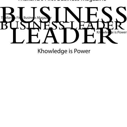
7
นาที
‘ทรัมป์’ เก็บภาษีนำเข้ารถ 25% กระทบลูกโซ่ ไทย -
อาเซียน เสี่ยงถูกภาษีตอบโต้
ทำเนียบขาวประกาศมาตรการเก็บภาษีนำเข้ารถยนต์ต่างชาติ
25% มีผล 3 เม.ย.นี้ อ้างปกป้องความมั่นคงอุตสาหกรรมยานยนต์
อเมริกัน ส่อส่งผลกระทบลูกโซ่ถึงภูมิภาคอาเซียน ไทยเสี่ยง
เพราะส่งออกรถยนต์และชิ้นส่วนไปสหรัฐฯ สูงถึง 1.9 พันล้าน
ดอลลาร์