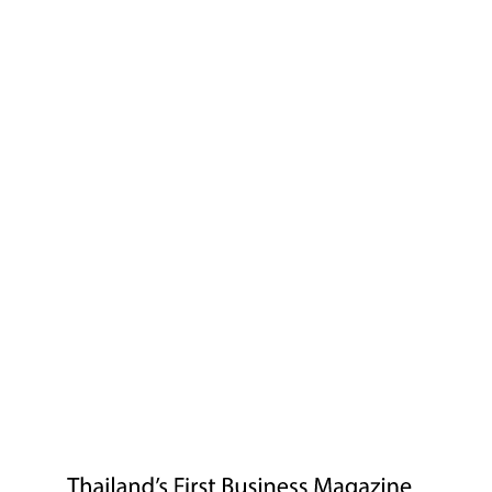
มหาวิทยาลัยกรุงเทพจัดงาน “BU China–Thailand InterBiz 2026”
เพื่อถอดรหัสยุทธศาสตร์การลงทุนของจีนในไทยและอาเซียน
พร้อมวิเคราะห์โอกาสทางธุรกิจและการพัฒนาบุคลากรสำหรับ
อนาคต