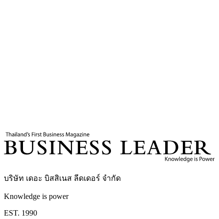
9
นาที
แท็กที่เกี่ยวข้อง
เซี่ยงไฮ้ ดิสนีย์แลนด์
ท่องเที่ยวจีน
นักท่องเที่ยวไทย
อาเซียน
ฟรี
วีซ่าจีน
ท่องเที่ยวต่างประเทศ
เซี่ยงไฮ้
สำนักข่าวซินหัว
บริษัท เดอะ บิสสิเนส ลีดเดอร์ จำกัด
Knowledge is power
EST. 1990