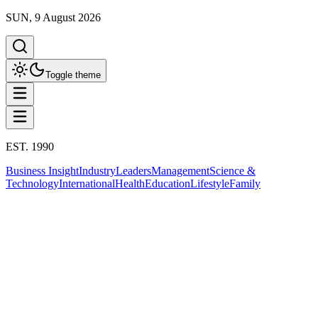
SUN, 9 August 2026
Toggle theme
EST. 1990
Business Insight
Industry
Leaders
Management
Science &
Technology
International
Health
Education
Lifestyle
Family
Business Insight
This column has been proudly presented by
PROMPTSKILL
Business Insight
อาเซียน 3 ชาติรวมไทย ขึ้นแท่นนักท่อง