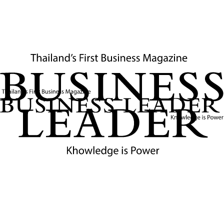
เปิดร้านซาร่าสาขาแรกในเมืองลาโกรูญา โดยนำเสนอแนวคิดที่
แตกต่างจากโมเดลค้าปลีกแฟชั่นในยุคนั้นอย่างสิ้นเชิง นั่นคือ
การนำเทรนด์แฟชั่นมาผลิตและวางขายในราคาที่จับต้องได้
ด้วยรอบเวลาสั้นมาก แทนที่จะรอคอลเล็กชันฤดูกาล
แนวคิดนี้
ถือเป็นการปฏิวัติ เพราะในขณะที่แบรนด์อื่นใช้เวลานับเดือนกว่า
จะออกคอลเล็กชันใหม่ ซาร่าสามารถนำดีไซน์จากรันเวย์แฟชั่น
ชั้นสูงมาดัดแปลงและวางขายในร้านได้ภายในเวลาไม่กี่สัปดาห์
และยังส่งสินค้าใหม่เข้าร้านทุกสัปดาห์ตลอดทั้งปี ไม่ใช่แค่สอง
หรือสี่ครั้งต่อปีอย่างที่เคยเป็นมา
DNA ของซาร่า: Fast Fashion และ Vertical
Integration
สิ่งที่ทำให้ซาร่าโดดเด่นเหนือคู่แข่งทุกรายในยุคนั้นคือโมเดล
ธุรกิจที่ออร์เตกาสร้างขึ้นเองซึ่งนักวิชาการด้านธุรกิจเรียกว่า
"Vertical Integration"
หรือการควบคุมห่วงโซ่อุปทานในทุก
ขั้นตอนด้วยตัวเอง ตั้งแต่ออกแบบ ผลิต ไปจนถึงขายปลีก
ใน
ยุคที่บริษัทแฟชั่นส่วนใหญ่แห่กันย้ายฐานการผลิตไปยังจีนและ