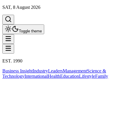
SAT, 8 August 2026
Toggle theme
EST. 1990
Business Insight
Industry
Leaders
Management
Science &
Technology
International
Health
Education
Lifestyle
Family
Leaders
This column has been proudly presented by
PROMPTSKILL
THE LEADERS
ชายที่โลกไม่รู้จัก: อามันซิโอ ออร์เตกา