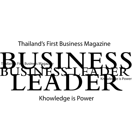
เป็นการวางรากฐานทางเศรษฐกิจยุคใหม่ ที่เชื่อมโยงกับ
เทคโนโลยี ปัญญาประดิษฐ์ (AI) และอนาคตพลังงานสะอาด ซึ่ง
เป็นโอกาสทองของประเทศไทย
ข่าวที่เกี่ยวข้อง
รัฐบาลเปิดเวทีรับฟังข้อเสนอภาคเอกชนเพื่อขับเคลื่อน
เศรษฐกิจไทย
รัฐบาลเปิดเวที "ผู้ประกอบการพูด รัฐบาลฟัง" เพื่อรับฟังปัญหา
และข้อเสนอจากภาคเอกชนโดยตรง มุ่งปลดล็อกอุปสรรค ขยาย
การลงทุน และสร้างโอกาสให้ SMEs ไทยเติบโตอย่างยั่งยืน