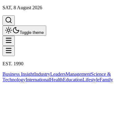
SAT, 8 August 2026
Toggle theme
EST. 1990
Business Insight
Industry
Leaders
Management
Science &
Technology
International
Health
Education
Lifestyle
Family
Business Insight
ข่าวธุรกิจ
This column has been proudly presented by
PROMPTSKILL
Business Insight
แร่แรร์เอิร์ธ" ขุมทรัพย์อนาคต: ทำไมไทย