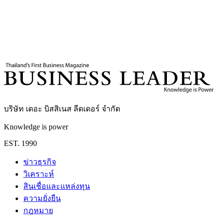
แร่หายาก
แร่แรร์เอิร์ธ
พลังงานสะอาด
เทคโนโลยีขั้นสูง
การ
พัฒนาอุตสาหกรรมไทย
SMEsไทย
MOU ไทย-สหรัฐฯ
เศรษฐกิจสี
เขียว
ซัพพลายเชน
Business Leader
กองบรรณาธิการ THE LEADERS
บริษัท เดอะ บิสสิเนส ลีดเดอร์ จำกัด
Knowledge is power
EST. 1990
ข่าวธุรกิจ
วิเคราะห์
สินเชื่อและแหล่งทุน
ความยั่งยืน
กฎหมาย