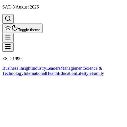
SAT, 8 August 2026
Toggle theme
EST. 1990
Business Insight
Industry
Leaders
Management
Science &
Technology
International
Health
Education
Lifestyle
Family
Business Insight
This column has been proudly presented by
PROMPTSKILL
สรุปประเด็น
Business Insight