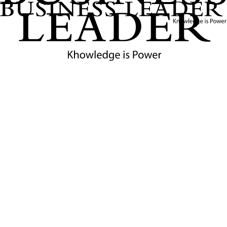
รวบรวมสินค้าและบริการศักยภาพสูงจากศรีลังกามาไว้ในที่
เดียว เพื่อเปิดโอกาสให้ผู้ประกอบการ นักลงทุน และผู้นำเข้า
จากทั่วโลก โดยเฉพาะจากประเทศไทย ได้เข้ามาสัมผัสกับ
นวัตกรรมและแหล่งวัตถุดิบคุณภาพ
ไฮไลต์สำคัญของงาน
วันจัดงาน: 18–21 มิถุนายน 2026 (สามวันแรกสำหรับผู้ซื้อ/นักลงทุน
วันที่ 21 มิถุนายนเปิดให้ประชาชนทั่วไปเข้าชม)
สถานที่: BMICH กรุงโคลอมโบ หนึ่งในศูนย์ประชุมหลักของศรีลังกา
ขนาดงาน: ผู้แสดงสินค้า 750+ ราย จาก 24 กลุ่มอุตสาหกรรม, ผู้ซื้อ
และนักลงทุนต่างชาติคาดการณ์กว่า 1,500 ราย จากอย่างน้อย 50
ประเทศ
กิจกรรมภายใน: งานจับคู่ธุรกิจ (B2B meetings), เวทีสัมมนา
อุตสาหกรรม, Investor Forum, โชว์แฟชั่น, การสาธิตอาหาร และการ
แสดงวัฒนธรรม เพื่อสร้างบรรยากาศเจรจาธุรกิจควบคู่กับการสื่อสาร
ภาพลักษณ์ประเทศ
โอกาสสำหรับผู้ประกอบการไทย