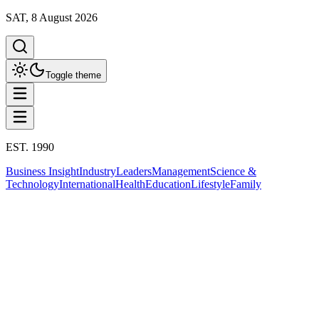
SAT, 8 August 2026
Toggle theme
EST. 1990
Business Insight
Industry
Leaders
Management
Science &
Technology
International
Health
Education
Lifestyle
Family
Family
This column has been proudly presented by
PROMPTSKILL
สรุปประเด็น
Family