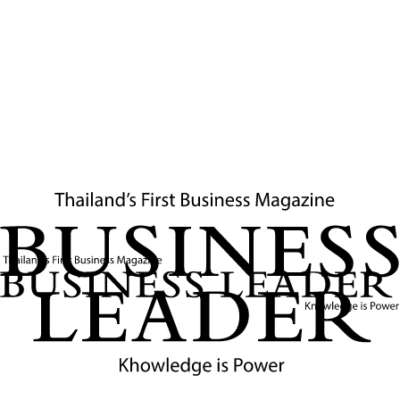
ในบ้าน เช่น โต๊ะอาหารและห้องนอนลูก และปฏิบัติอย่างเคร่งครัด
เหมือนกับที่ปฏิบัติตามกฎในบริษัท
"เด็กๆ ไม่ได้จำสิ่งที่คุณซื้อให้พวก
เขา แต่จำว่าคุณ 'อยู่ด้วย' หรือ
เปล่า"
— John Gottman, นักจิตวิทยา
พัฒนาการ
2. เล็กแต่สม่ำเสมอ ดีกว่าใหญ่แต่นานๆ ครั้ง
พ่อแม่หลายคนพยายามชดเชยด้วยการพาลูกเที่ยวใหญ่โตในวันหยุด
หรือซื้อของขวัญราคาแพง แต่สมองของเด็กทำงานแตกต่างจากที่คิด
มันไม่ได้สร้างความรู้สึกปลอดภัยจากเหตุการณ์พิเศษ หากแต่สร้างจาก
"รูปแบบที่เกิดซ้ำ"
นั่นหมายความว่า มื้อเย็นธรรมดาๆ ที่กินด้วยกันทุกวัน มีคุณค่ามาก
กว่าทริปพักผ่อนสุดหรูที่เกิดขึ้นปีละครั้ง สิ่งที่ลูกต้องการไม่ใช่ "วันที่ยิ่ง
ใหญ่" แต่คือ "ความแน่ใจว่าพ่อแม่ยังอยู่ที่เดิม"