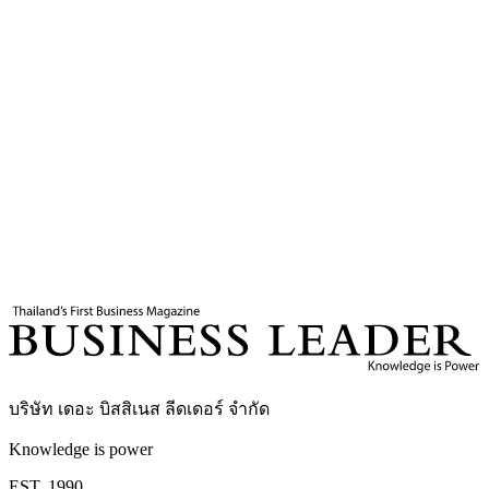
7
นาที
แท็กที่เกี่ยวข้อง
พ่อแม่ยุคใหม่
การพัฒนาตนเอง
ครอบครัว
สาวิตรี ชูโชคกุล
บริษัท เดอะ บิสสิเนส ลีดเดอร์ จำกัด
Knowledge is power
EST. 1990