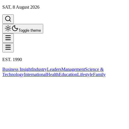
SAT, 8 August 2026
Toggle theme
EST. 1990
Business Insight
Industry
Leaders
Management
Science &
Technology
International
Health
Education
Lifestyle
Family
International
จีน
This column has been proudly presented by
PROMPTSKILL
สรุปประเด็น