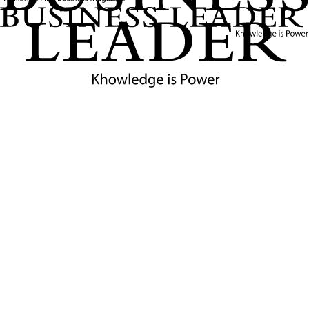
สีจิ้นผิงนำทางสัมพันธ์จีน-สหรัฐฯ ท่ามกลางโลกผันผวน
จับตาพบทรัมป์ที่ปักกิ่ง
วิเคราะห์ทิศทางความสัมพันธ์จีน-สหรัฐฯ ก่อนการพบกันของสี
จิ้นผิงและโดนัลด์ ทรัมป์ ท่ามกลางความท้าทายด้านการค้า
ไต้หวัน และเสถียรภาพโลก