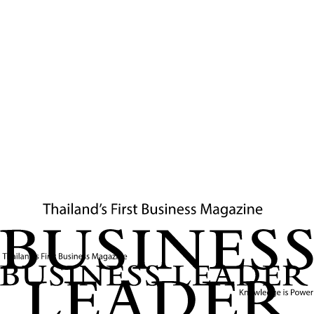
สัดส่วน 7% เครื่องจักรและอุปกรณ์อุตสาหกรรม สัดส่วน 5% , บรรจุ
ภัณฑ์ สัดส่วน 5% และอื่น ๆ สัดส่วน 3%
ที่ผ่านมาอุตสาหกรรมเหล็กของไทยถือว่ามีความเข้มแข็ง โดยเฉพาะใน
ช่วงปี 2530-2540 เป็นช่วงที่เศรษฐกิจไทยขยายตัวในอัตราสูง และ
ทำให้ความต้องการใช้เหล็กเพิ่มขึ้น โดยมีการลงทุนผลิตเหล็กกลางน้ำ
และปลายน้ำในประเทศไทย และเป็นผู้ผลิตเหล็กอันดับ 1 ของเอเชีย
ตะวันออกเฉียงใต้
การลงทุนเหล็กกลางน้ำเป็นการนำเหล็กดิบที่ผ่านมาถลุงหรือเศษ
เหล็ก มาผ่านกระบวนการหลอมเพื่อผลิตเป็นเหล็กแท่ง ซึ่งส่วนใหญ่จะ
ผลิตเหล็กแท่งยาว (Billet) และเหล็กแท่งแบน (Slab)
ในขณะที่การผลิตเหล็กปลายน้ำในประเทศไทยจะอยู่ในกลุ่มเหล็กแผ่น
เหล็กเคลือบ เหล็กเส้น เหล็กลวดและเหล็กโครงสร้างรูปพรรณ
ถึงแม้ในช่วงวิกฤติเศรษฐกิจปี 2540 บริษัทเหล็กหลายรายได้รับผลกระ
ทบจากภาวะหนี้เงินกู้เพิ่มสูงขึ้นจากการลอยตัวค่าเงินบาท แต่เมื่อ
เศรษฐกิจฟื้นและกลับมาขยายตัว
สถานการณ์ดังกล่าวทำให้ดีมานด์เหล็กของไทยเพิ่มสูงขึ้น และทำให้ผู้