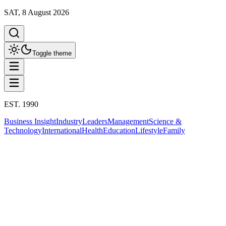
SAT, 8 August 2026
Toggle theme
EST. 1990
Business Insight
Industry
Leaders
Management
Science &
Technology
International
Health
Education
Lifestyle
Family
Business Insight
This column has been proudly presented by
PROMPTSKILL
Business Insight
จุดเปลี่ยนอุตสาหกรรมเหล็ก จีน อินเดีย