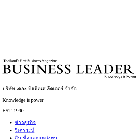
โบแท็กซี่ออกวิ่งตามท้องถนนในตะวันออกกลางกว่า 200 คัน
แล้ว
แท็กที่เกี่ยวข้อง
โรโบแท็กซี่
Autonomous Driving
รถไร้คนขับ
สำนักข่าวซินหัว
บริษัท เดอะ บิสสิเนส ลีดเดอร์ จำกัด
Knowledge is power
EST. 1990
ข่าวธุรกิจ
วิเคราะห์
สินเชื่อและแหล่งทุน