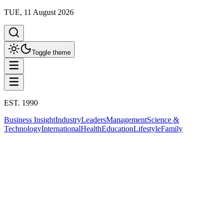
TUE, 11 August 2026
Toggle theme
EST. 1990
Business Insight
Industry
Leaders
Management
Science &
Technology
International
Health
Education
Lifestyle
Family
Science & Technology
เทคโนโลยี
Science & Technology
Uber จับมือ WeRide เปิดบริการ “โรโบ
แท็กซี่” เชิงพาณิชย์ครั้งแรกในอาบูดาบี