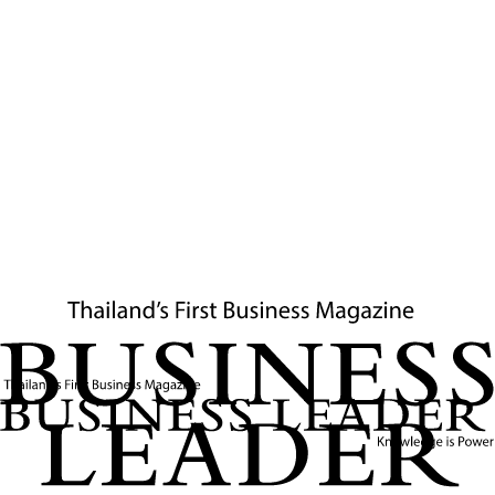
4
นาที
‘ทรัมป์’ เก็บภาษีนำเข้ารถ 25% กระทบลูกโซ่ ไทย -
อาเซียน เสี่ยงถูกภาษีตอบโต้