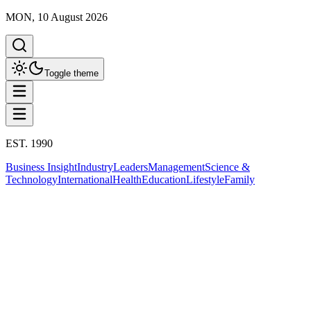
MON, 10 August 2026
Toggle theme
EST. 1990
Business Insight
Industry
Leaders
Management
Science &
Technology
International
Health
Education
Lifestyle
Family
Business Insight
This column has been proudly presented by
PROMPTSKILL
Business Insight
ทรัมป์ชะลอขึ้นภาษีตอบโต้ 90 วัน แต่เพิ่ม