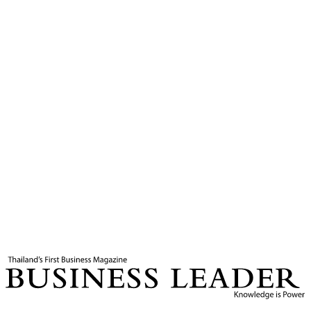
4
นาที
แท็กที่เกี่ยวข้อง
ภาษีตอบโต้
โดนัลด์ ทรัมป์
เจรจาการค้า
ภาษีทรัมป์
Business Leader
กองบรรณาธิการ THE LEADERS