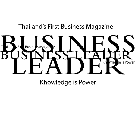
ที่มา: กรมพัฒนาธุรกิจการค้า
ข่าวที่เกี่ยวข้อง
กรมพัฒนาธุรกิจการค้า ยกระดับแฟรนไชส์ไทย สร้างผู้
ประกอบการใหม่สู่สากล
กรมพัฒนาธุรกิจการค้า (DBD) ได้เผยถึงความคืบหน้าสำคัญใน
การขับเคลื่อนและเสริมสร้างความแข็งแกร่งให้กับภาคธุรกิจแฟ
รนไชส์ของไทยประจำปี 2569 ซึ่งเป็นส่วนหนึ่งของยุทธศาสตร์
ระยะยาวในการยกระดับศักยภาพการแข่งขันในตลาดระดับ
ภูมิภาคและสากล