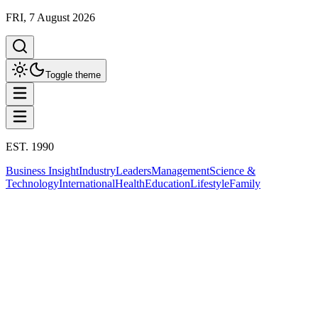
FRI, 7 August 2026
Toggle theme
EST. 1990
Business Insight
Industry
Leaders
Management
Science &
Technology
International
Health
Education
Lifestyle
Family
Business Insight
ความยั่งยืน
This column has been proudly presented by
PROMPTSKILL
Business Insight
ธุรกิจ Circular Economy ดาวเด่นใหม่ที่ผู้