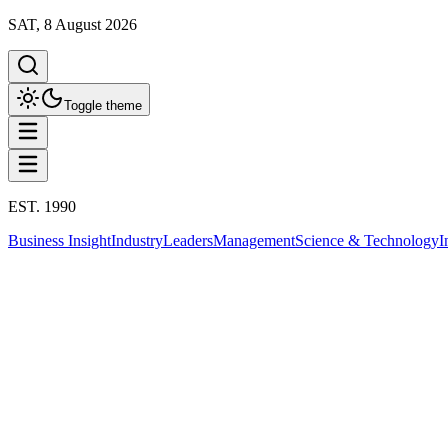
SAT, 8 August 2026
Toggle theme
EST. 1990
Business Insight
Industry
Leaders
Management
Science & Technology
I
Business Insight
This column has been proudly presented by
PROMPTSKILL
Business Insight
เจาะลึกเศรษฐีภูธร The Rural Gold Class 
19 สิงหาคม 2568