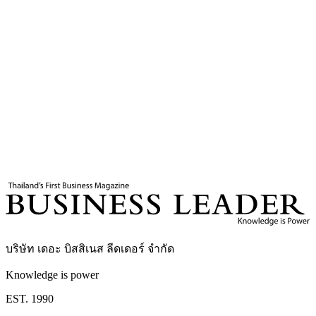
7
นาที
แท็กที่เกี่ยวข้อง
จีน
สหรัฐฯ
สีจิ้นผิง
โดนัลด์ ทรัมป์
เศรษฐกิจโลก
สำนักข่าวซินหัว
บริษัท เดอะ บิสสิเนส ลีดเดอร์ จำกัด
Knowledge is power
EST. 1990