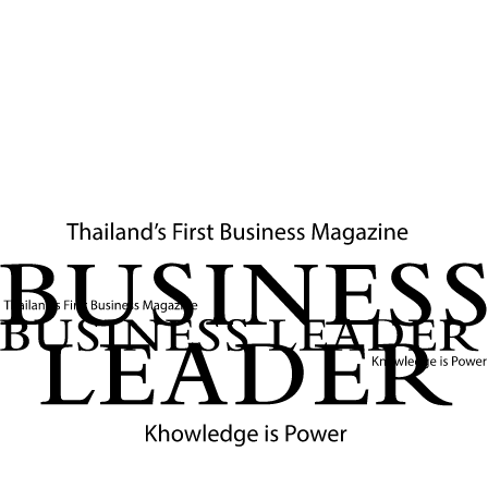
เป็นหุ้นส่วนเชิงยุทธศาสตร์ที่แข็งแกร่งยิ่งขึ้นทั่วทวีป
แอฟริกา
วิลสัน ลี ฟลอเรส
คอลัมนิสต์ประจำเดอะ ฟิลิปปินส์ สตาร์
หนังสือพิมพ์รายวันภาษาอังกฤษของฟิลิปปินส์ กล่าวว่า
ภูมิภาคเอเชียแปซิฟิกจะได้ประโยชน์หากชาติมหาอำนาจ
แข่งขันกันทางเศรษฐกิจแต่ยังร่วมมือกันทาง
ยุทธศาสตร์เพื่อรักษาสันติภาพ โดยความสัมพันธ์จีน-
สหรัฐฯ เชิงสร้างสรรค์จะลดความไม่แน่นอนและส่งเสริม
การลงทุน การท่องเที่ยว การแลกเปลี่ยนทางการศึกษา
ความร่วมมือทางวิทยาศาสตร์ และการเติบโตระดับ
ภูมิภาค รวมถึงช่วยส่งเสริมการผลิตในภูมิภาค
อุตสาหกรรมเซมิคอนดักเตอร์ โลจิสติกส์ การส่งออก
สินค้าเกษตร และความเชื่อมั่นของนักลงทุน