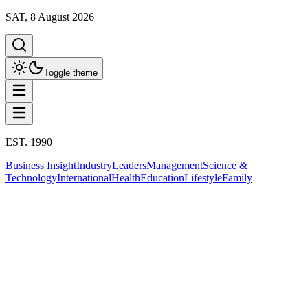
SAT, 8 August 2026
Toggle theme
EST. 1990
Business Insight
Industry
Leaders
Management
Science &
Technology
International
Health
Education
Lifestyle
Family
International
จีน
This column has been proudly presented by
PROMPTSKILL
ที่มา:
ซินหัว
สรุปประเด็น