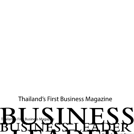
Set as preferred source
Ask AI
มหาเถรสมาคม (มส.) มีมติรับลูก "พระสังฆราโชบาย" 12
ข้อ เริ่มต้นปี 2569 ด้วยการประกาศปฏิรูปครั้งใหญ่ สั่ง
ห้ามพิธีกรรมพุทธพาณิชย์ในเขตวัด และรื้อเกณฑ์แต่งตั้ง
เจ้าอาวาสใหม่ โดยให้เลิกดูผลงานการ "ก่อสร้าง
ถาวรวัตถุ" แต่ให้เน้นที่ความเคร่งครัดในพระธรรมวินัย
และการสอนแทน
​เมื่อวันที่ 9 มกราคม 2569 ที่ประชุมมหาเถรสมาคม ครั้งที่
1/2569 ณ ตำหนักเพ็ชร วัดบวรนิเวศวิหาร ได้มีมติเห็นชอบ
น้อมรับพระสังฆราโชบายจากสมเด็จพระสังฆราช เพื่อใช้เป็น