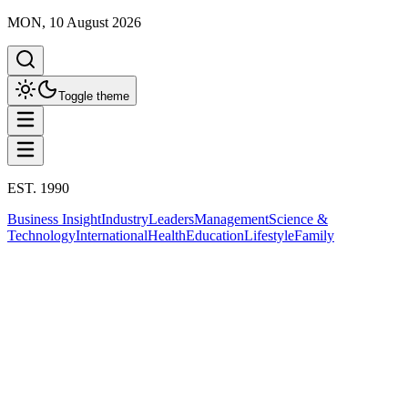
MON, 10 August 2026
Toggle theme
EST. 1990
Business Insight
Industry
Leaders
Management
Science &
Technology
International
Health
Education
Lifestyle
Family
Politics
This column has been proudly presented by
PROMPTSKILL
Politics
มส. ประเดิมปี 2569 ยกเครื่องคณะสงฆ์ เลิก