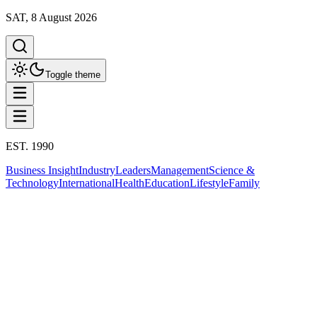
SAT, 8 August 2026
Toggle theme
EST. 1990
Business Insight
Industry
Leaders
Management
Science &
Technology
International
Health
Education
Lifestyle
Family
Industry Insight
ยานยนต์และชิ้นส่วน
This column has been proudly presented by
PROMPTSKILL
Industry Insight
ยอดการผลิตรถยนต์ไทย เดือนมกราคม