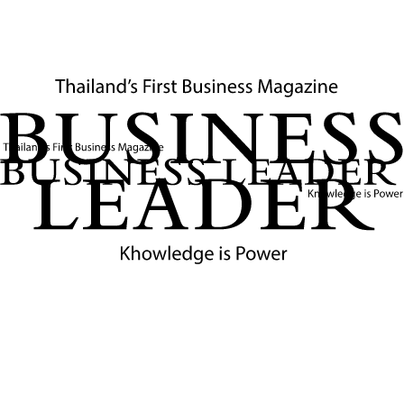
พฤติกรรมผู้บริโภคที่หันมาสนใจรถยนต์ที่เป็นมิตรต่อสิ่งแวดล้อมมาก
ขึ้น ซึ่งเป็นแรงขับเคลื่อนที่ยั่งยืน
แนวโน้มและนัยทางธุรกิจ
การเพิ่มขึ้นของ
ยอดการผลิตรถยนต์
เดือนมกราคม 2569 ถือเป็น
สัญญาณเชิงบวกที่ชัดเจนสำหรับการฟื้นตัวของ
อุตสาหกรรมยานยนต์
ไทย
โดยเฉพาะอย่างยิ่งจากปัจจัยหนุนของการส่งออกรถยนต์นั่งและ
ความต้องการรถกระบะในประเทศที่แข็งแกร่ง พร้อมกับการขยายตัว
ของตลาด
EV
ที่ยังคงเติบโตต่อเนื่อง เป็นการตอกย้ำถึงศักยภาพของ
ไทยในการเป็นฐานการผลิตยานยนต์ที่สำคัญของภูมิภาค และเป็นแรง
ขับเคลื่อนเศรษฐกิจที่สำคัญต่อไปในปีนี้และในอนาคต.
ข่าวที่เกี่ยวข้อง
บางกอก อินเตอร์เนชั่นแนล มอเตอร์โชว์ ครั้งที่ 47 และ
ผลกระทบต่อเศรษฐกิจและอุตสาหกรรมยานยนต์ไทย
งานบางกอก อินเตอร์เนชั่นแนล มอเตอร์โชว์ ครั้งที่ 47 เป็นกลไก
สำคัญกระตุ้นเศรษฐกิจและอุตสาหกรรมยานยนต์ไทย คาดดัน