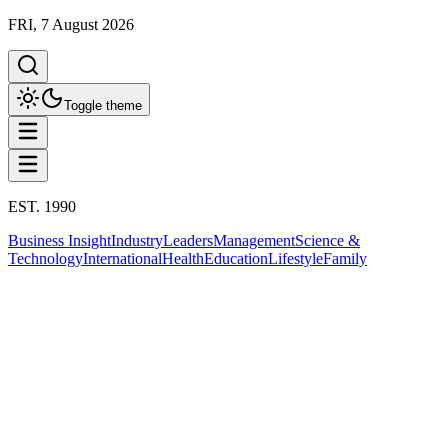
FRI, 7 August 2026
Toggle theme
EST. 1990
Business Insight
Industry
Leaders
Management
Science &
Technology
International
Health
Education
Lifestyle
Family
Business Insight
This column has been proudly presented by
PROMPTSKILL
Business Insight
ศึกสายเลือดดุสิตธานี: ขัดแย้ง สืบทอด