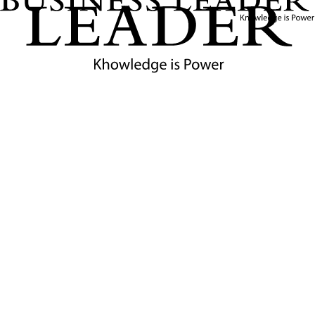
ตั้งได้สร้างสรรค์ไว้บนพื้นฐาน
ของความเป็นแบรนด์ไทยอย่าง
แท้จริง - ชนินทธ์ โทณวณิก
ความเคลื่อนไหวหุ้นดุสิตธานีและบทบาทของ
กลุ่มเซ็นทรัล
ในช่วงไม่กี่ปีที่ผ่านมา
บริษัท เซ็นทรัลพัฒนา จำกัด (มหาชน)
หรือ CPN หนึ่งในกลุ่มธุรกิจยักษ์ใหญ่ของไทย ได้เพิ่มบทบาท
เข้าถือหุ้นในบริษัท ดุสิตธานี จำกัด (มหาชน) จนกลายเป็น
ประเด็นร้อนในแวดวงธุรกิจและครอบครัวผู้ก่อตั้งดุสิตธานี
เซ็นทรัลพัฒนาเข้าสู่การเป็นผู้ถือหุ้นของดุสิตธานีอย่างเป็น
ทางการมาตั้งแต่ปี 2561 โดยปัจจุบันถือหุ้นอยู่ที่ประมาณ