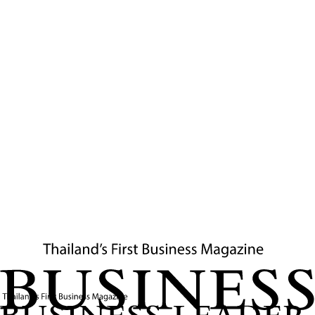
พาร์ค”
ซึ่งประกอบไปด้วยโรงแรมใหม่และเรสซิเดนเซสที่ตั้งใจจะ
สร้างสถิติรายได้และกำไรสูงสุดในประวัติการณ์ของบริษัท
ประเด็นทั้งหมดนี้สะท้อนให้เห็นว่า ศึกสายเลือดและความ
เปลี่ยนแปลงในดุสิตธานี ไม่ใช่เพียงการแย่งชิงอำนาจหรือปรับ
โครงสร้างหุ้นเพียงอย่างเดียว หากแต่หมายถึงการรักษามรดก
ขององค์กรไทย ขณะเดียวกันก็ต้องเดินหน้าเพื่อ
“เติบโต”
ใน
โลกธุรกิจที่การแข่งขันสูงขึ้นทุกวัน ดุสิตธานีจึงกลายเป็นเวทีที่
สำคัญของทั้งความขัดแย้งและความหวัง ว่าจะสามารถก้าวข้าม
วิกฤตนี้และรักษาอัตลักษณ์ความเป็นไทยไว้เคียงคู่กับความ
สำเร็จทางธุรกิจ
ในแง่มุมของชนินทธ์ องค์กรแห่ง
นี้ไม่ใช่แค่ธุรกิจ หากแต่เป็น
“มรดกทางจิตวิญญาณ” ที่ท่านผู้
หญิงชนัตถ์ โทณวณิก ผู้เป็นผู้ก่อ