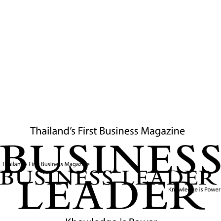
Banker นี้ ไม่เพียงแต่เป็นความภาคภูมิใจของธนาคารเท่านั้น
แต่ยังเป็นสัญญาณที่ดีสำหรับภาคการเงินไทยโดยรวม ที่มี
สถาบันการเงินที่แข็งแกร่งและมุ่งมั่นที่จะสนับสนุนการเติบโต
ของเศรษฐกิจ ผ่านการให้บริการที่ครบวงจรและมีคุณภาพแก่
ทุกภาคส่วน โดยเฉพาะอย่างยิ่งกับกลุ่ม
SME
ที่เป็นรากฐาน
สำคัญของการพัฒนาประเทศ
ข่าวที่เกี่ยวข้อง
GULF เพิ่มสัดส่วนการถือหุ้นใน KBANK เกิน 10%
ขึ้นแท่นผู้ถือหุ้นใหญ่อันดับต้นๆ
GULF เพิ่มสัดส่วนการถือหุ้นใน KBANK เกิน 10% สะท้อน
กลยุทธ์การสร้าง Ecosystem ทางธุรกิจที่ครบวงจร โดยเน้น
เทคโนโลยีทางการเงินและโครงสร้างพื้นฐานดิจิทัล โดยได้เข้า
ซื้อหุ้นธนาคารกสิกรไทย จำกัด (มหาชน) หรือ KBANK เพิ่มเติม
เมื่อวันที่ 12 กุมภาพันธ์ 2567