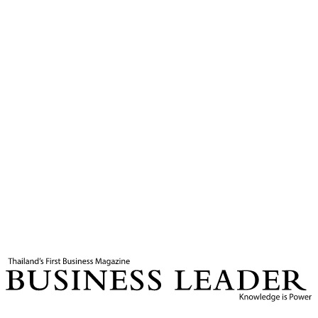
4
นาที
แท็กที่เกี่ยวข้อง
ธนาคารกสิกรไทย
KBANK
SME
รางวัล The Asian Banker
Business Leader
กองบรรณาธิการ THE LEADERS