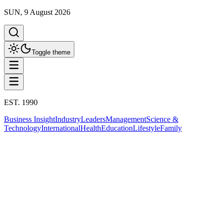
SUN, 9 August 2026
Toggle theme
EST. 1990
Business Insight
Industry
Leaders
Management
Science &
Technology
International
Health
Education
Lifestyle
Family
Business Insight
This column has been proudly presented by
PROMPTSKILL
สรุปประเด็น
Business Insight