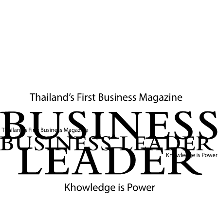
Innovation Hub และผู้ร่วมก่อตั้งไร่ใจยิ้ม ในฐานะผู้
เชี่ยวชาญและพันธมิตรเชิงกลยุทธ์ กล่าวเสริมว่า โครงการนี้
เป็นการนำแนวคิด Inner Development Guide (IDG) มา
ออกแบบเป็น IDG Human OS Framework ที่มีความ
เฉพาะตัวสำหรับ TSB โดยมีการนำหลัก Core Values “5 ก”
ของไทย สมายล์ บัส ได้แก่ เกียรติ กล้า แกร่ง แก้ไข และ
กตัญญู มาผสานเข้ากับมิติการพัฒนาภายในระดับสากล 5 ด้าน
(Being, Thinking, Relating, Collaborating และ
Acting) เพื่อสร้างต้นแบบการพัฒนามนุษย์ที่เชื่อมโยงคุณค่า
ความเป็นไทยเข้ากับกรอบการทำงานระดับโลก พร้อมเครื่องมือ
อย่าง IDG Card - Thai Smile Version ที่จะเปลี่ยนการ
เรียนรู้เชิงทฤษฎีให้เป็นการปฏิบัติที่ใช้ได้จริงในหน้างาน
สำหรับโครงการนี้มีโรดแมปการดำเนินงานที่ชัดเจนตลอด 10
เดือน โดยมุ่งสร้างกลุ่ม "Smile Hero" หรือพนักงานขับรถ
และพนักงานบริการที่มีวินัยและหัวใจบริการอย่างแท้จริง เริ่ม
จากการพัฒนาผู้จัดการสาขา ผู้เป็นหัวหอกสำคัญที่คอยขับ