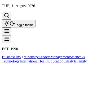
TUE, 11 August 2026
Toggle theme
EST. 1990
Business Insight
Industry
Leaders
Management
Science &
Technology
International
Health
Education
Lifestyle
Family
Business Insight
ความยั่งยืน
สรุปประเด็น
Business Insight