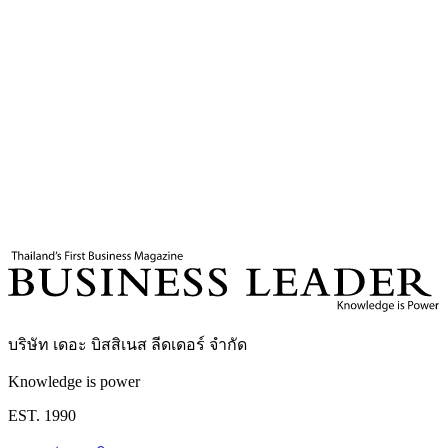
17
นาที
แท็กที่เกี่ยวข้อง
มยุรี นารี
Major Non-NATO Ally
สงครามอิหร่านอิสราเอล
กองบรรณาธิการ
บริษัท เดอะ บิสสิเนส ลีดเดอร์ จำกัด
Knowledge is power
EST. 1990