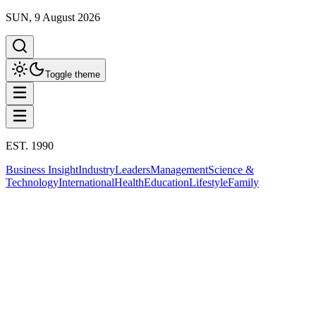
SUN, 9 August 2026
Toggle theme
EST. 1990
Business Insight
Industry
Leaders
Management
Science &
Technology
International
Health
Education
Lifestyle
Family
Politics
This column has been proudly presented by
PROMPTSKILL
สรุปประเด็น
Politics