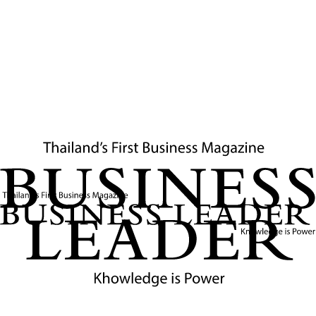
มิติความมั่นคงและเศรษฐกิจที่เชื่อมโยงกับมหาอำนาจ:
ความสัมพันธ์
ทางทหารกับสหรัฐฯ สร้าง "ความเชื่อมั่น" ให้กับชาติพันธมิตรอื่นๆ โดย
เฉพาะ
ญี่ปุ่น
ซึ่งเป็นผู้ลงทุนรายใหญ่ที่สุดในไทยมาอย่างต่อเนื่อง
เสถียรภาพภายใต้มาตรฐานสากลคือปัจจัยบวกที่ช่วยดึงดูดเม็ดเงิน
ลงทุนเข้าสู่ไทยตามสถิติของสำนักงานคณะกรรมการส่งเสริมการ
ลงทุน (BOI) [9] นอกจากนี้ ยังมีการขยายผลสู่
ความร่วมมือระดับ
ไตรภาคี (Thailand-U.S.-Japan Trilateral Cooperation)
โดย
เฉพาะในการฝึกคอบร้าโกลด์ซึ่งกองทัพป้องกันตนเองญี่ปุ่น (JSDF)
เข้าร่วมอย่างสม่ำเสมอในภารกิจด้านมนุษยธรรมและการบรรเทา
สาธารณภัย (HADR) ซึ่งย้ำชัดถึงยุทธศาสตร์ความมั่นคงที่สอดประสาน
กันเพื่อรักษาเสถียรภาพในอินโด-แปซิฟิก [10]
ความสัมพันธ์ฉันมิตรกับจีน:
ไทยดำเนินนโยบาย "ความเป็นกลางเชิง
รุก" ที่เปิดรับความร่วมมือด้านโครงสร้างพื้นฐานจากจีนควบคู่ไปกับ
ความมั่นคงมาตรฐานสากลจากสหรัฐฯ การบริหารสมดุลนี้ช่วยให้ไทย
แสวงหาผลประโยชน์สูงสุดโดยไม่เกิดความขัดแย้งที่ทำลายชาติ
บทบาทและความท้าทายในวิกฤตการณ์สากล:
กรณีเรือ
"มยุรี นารี"
นำ