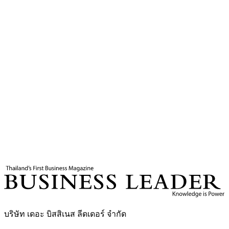
แท็กที่เกี่ยวข้อง
ตระกูลชินธรรมมิตร์
น้ำตาลราย
น้ำตาลขอนแก่น
ชวน ชินธรรม
มิตร์
ชลัช ชินธรรมมิตร์
จำรูญ ชินธรรมมิตร์
KSL Group
Business Leader
กองบรรณาธิการ THE LEADERS
บริษัท เดอะ บิสสิเนส ลีดเดอร์ จำกัด