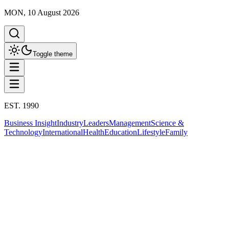
MON, 10 August 2026
Toggle theme
EST. 1990
Business Insight
Industry
Leaders
Management
Science &
Technology
International
Health
Education
Lifestyle
Family
Business Insight
This column has been proudly presented by
PROMPTSKILL
Business Insight
บทเรียน ‘ตระกูลชินธรรมมิตร์’ ถอนลงทุน