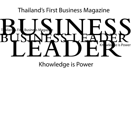
รัฐบาลกัมพูชา ถือหุ้น 20
%
ในวันที่เปิดโรงงานได้เชิญ
“ฮุน เซน”
นายกรัฐมนตรีกัมพูชา มา
เป็นประธานในพิธีเปิดอย่างเป็นทางการเมื่อวันที่
25
ม.ค.
2553
โดยผู้นำกัมพูชาต้องการใช้โมเดลอุตสาหกรรมอ้อยและน้ำตาล
ในไทยมาใช้ในกัมพูชา ซึ่งต้องการให้ลงทุนผลิตเอทานอลด้วย
แต่คงต้องใช้เวลาให้มีการหีบอ้อยมีปริมาณปีละ
2
ล้านตัน เพื่อ
ให้ผลิตเอทานอลได้วันละ
100,000
ลิตร จึงจะคุ้มค่าการลงทุน
การลงทุนในกัมพูชาครั้งนี้
KSL
ต้องการสร้างโอกาสจากการ
ขยายโรงงานน้ำตาลไปประเทศเพื่อนบ้าน ซึ่งมีจุดเด่นที่การส่ง
ออกไปสหภาพยุโรป (
EU
)
จากกัมพูชาได้สิทธิประโยชน์พิเศษ
ภายใต้ข้อตกลง
EBA
จึงวางแผนส่งออกน้ำตาลจากโรงงาน
ทั้งหมดไปยุโรป โดยส่งออกผ่านท่าเรือแหลมฉบัง
หลังจากที่เข้าไปลงทุนได้ไม่นาน
KSL
เริ่มเห็นปัญหาของการ
ลงทุนในเกาะกงแต่พยายามแก้ไขปัญหาเพื่อให้ธุรกิจเดินหน้า
ต่อไปได้เพราะได้ใช้เงินลงทุนไปมาก