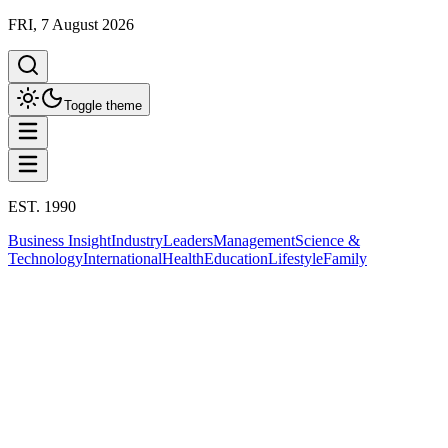
FRI, 7 August 2026
Toggle theme
EST. 1990
Business Insight
Industry
Leaders
Management
Science &
Technology
International
Health
Education
Lifestyle
Family
Business Insight
This column has been proudly presented by
PROMPTSKILL
สรุปประเด็น
Business Insight