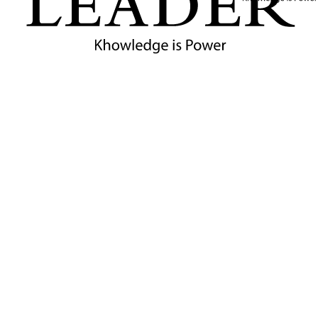
4
นาที
กรมพัฒนาธุรกิจการค้าปรับบริการสู่ดิจิทัลและยุติ
สำนักงานเขต 6 พร้อมเร่งผลักดันการจดทะเบียน