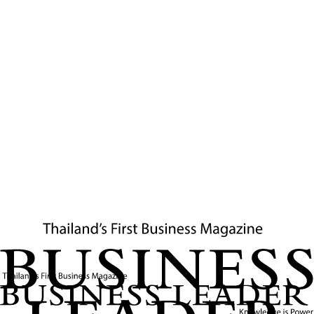
MHz
จากภาคเอกชนยังแสดงถึงแนวโน้มการใช้งานเทคโนโลยี
ขั้นสูง เช่น
5G
ในอุตสาหกรรมต่างๆ ซึ่งอาจสร้างงานและ
โอกาสทางธุรกิจใหม่ๆ ให้กับ
SMEs
ที่อยู่ในห่วงโซ่อุปทานของ
การพัฒนานวัตกรรมและบริการดิจิทัลได้อย่างต่อเนื่อง การเตรี
ยมความพร้อมของ กสทช. จึงเป็นสัญญาณเชิงบวกที่น่าจับตา
มองสำหรับอนาคตของเศรษฐกิจดิจิทัลไทย
ข่าวที่เกี่ยวข้อง
SMEs ไทยเปลี่ยนฐานผลิตสู่ Medical Manufacturing
Hub
SMEs ไทยกำลังปรับทิศสู่การเป็นศูนย์กลางการผลิตนวัตกรรม
ทางการแพทย์ระดับโลก สร้าง New S-Curve ด้วยความร่วมมือ
"Triple Helix" และโอกาสจากเศรษฐกิจ Wellness เพื่อยกระดับ
เศรษฐกิจของประเทศอย่างยั่งยืน