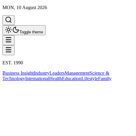
MON, 10 August 2026
Toggle theme
EST. 1990
Business Insight
Industry
Leaders
Management
Science &
Technology
International
Health
Education
Lifestyle
Family
Politics
This column has been proudly presented by
PROMPTSKILL
Politics
“ศ. ดร.สุชัชวีร์” นำทัพ เปิดตัว “พรรคไทย