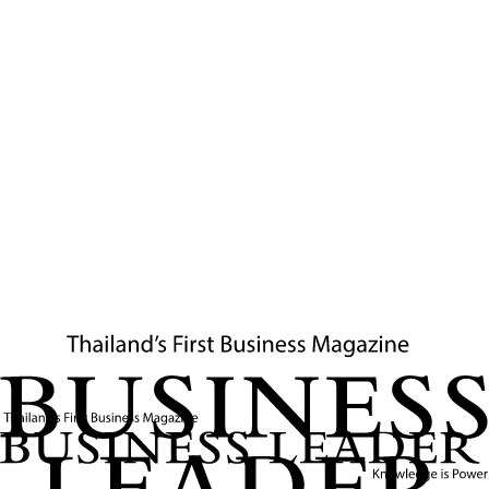
“วันนี้ประเทศไทยอยู่ในสภาพสิ้นหวัง ไม่มีทิศทาง
ไม่รู้อนาคต ไม่รู้จะสู้ชาติอื่นยังไง เราจึงคล้ายคน
อ่อนแรง ใกล้เข้าขั้นวิกฤติในทุกด้านทั้ง การเมือง
เศรษฐกิจ สังคม สิ่งแวดล้อม และความสามารถ
ในการแข่งขัน สิ่งที่ประเทศต้องการไม่ใช่ยากระ
ตุ้นชั่วคราว แต่คือยารักษาที่ดีที่สุด นั่นคือการ
ศึกษา ที่จะทำให้ประเทศก้าวออกจากหลุมดำทาง
เศรษฐกิจ แก้จน แก้ปัญหาทางปากท้องได้ เรา
ต้องสร้างความเปลี่ยนแปลงขับเคลื่อนการเมือง
ด้วยอุดมการ ความกล้าหาญ พลังของความรู้ จะ
ทำให้ประเทศเปลี่ยนแปลงไปในทิศทางที่ดีขึ้น
และกลับมาแข็งแรงสตรองได้” ศาสตราจารย์
ดร.สุชัชวีร์ กล่าว
สําหรับรายชื่อตําแหน่งอื่นๆ ภายในพรรค
ประกอบด้วย