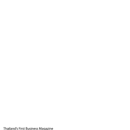
6
นาที
แท็กที่เกี่ยวข้อง
พรรคไทยก้าวใหม่
ศ. ดร.สุชัชวีร์ สุวรรณสวัสดิ์
นโยบายการ
ศึกษา
การเมืองไทย
Business Leader
กองบรรณาธิการ THE LEADERS