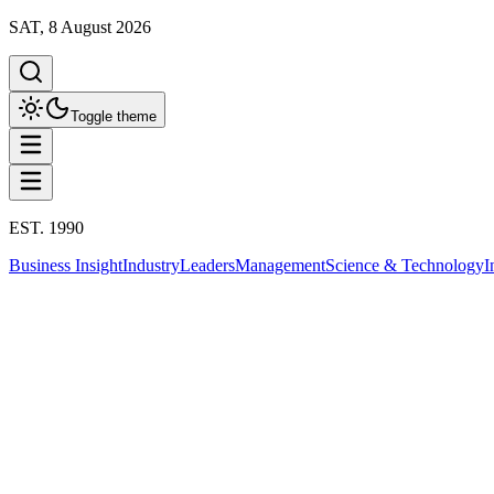
SAT, 8 August 2026
Toggle theme
EST. 1990
Business Insight
Industry
Leaders
Management
Science & Technology
I
Business Insight
This column has been proudly presented by
PROMPTSKILL
Business Insight
บทสรุป 10 ปี "เขตเศรษฐกิจพิเศษชายแดน" ไ
8 เมษายน 2568