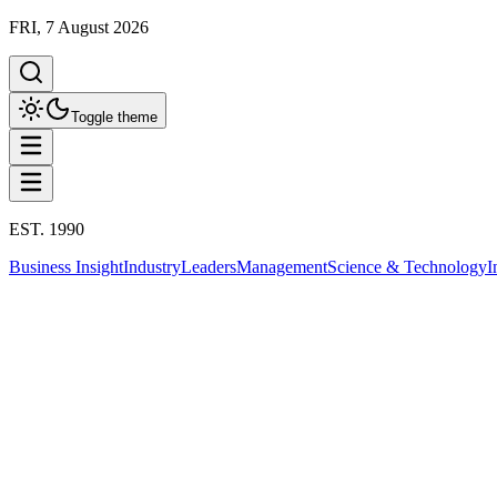
FRI, 7 August 2026
Toggle theme
EST. 1990
Business Insight
Industry
Leaders
Management
Science & Technology
I
Business Insight
This column has been proudly presented by
PROMPTSKILL
Business Insight
เช็กลิสต์ 12 มาตรการใหม่กระตุ้นเศรษฐกิจป
31 มีนาคม 2568