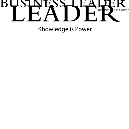
เศรษฐกิจอย่างยั่งยืนในปี 2569
ข่าวที่เกี่ยวข้อง
การปรับน้ำหนักหุ้นโดย MSCI: ผลกระทบต่อตลาดหุ้น
ไทยและการยกระดับตลาดหุ้นเกาหลีใต้
แม้ MSCI จะยังคงลดน้ำหนักหุ้นไทยใน Emerging Markets แต่
ตลาดหุ้นไทยกลับมีโอกาสได้รับเม็ดเงินลงทุนกว่า 10,000 ล้าน
ดอลลาร์ จากการปรับเกณฑ์ดัชนีของตลาดหุ้นอินโดนีเซียและ
เกาหลีใต้.