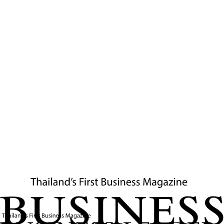
นัยยะทางธุรกิจและแนวโน้ม
การฟื้นตัวของเศรษฐกิจไทยในเดือนมกราคม 2569 ชี้ให้เห็นถึง
บทบาทสำคัญของภาคการส่งออกและเงินทุนไหลเข้าจากต่าง
ชาติ โดยเฉพาะในอุตสาหกรรมเป้าหมายในพื้นที่ EEC ที่จะนำไป
สู่การเติบโตในอุตสาหกรรมอนาคตและเทคโนโลยี ความเชื่อมั่น
ที่เพิ่มขึ้นทั้งจากนักลงทุนและผู้บริโภคสร้างรากฐานที่แข็งแกร่ง
สำหรับการเติบโตในระยะต่อไป ภาครัฐและเอกชนควรใช้โอกาสนี้
ต่อยอดนโยบายและแผนงานเพื่อดึงดูดการลงทุนและกระตุ้น