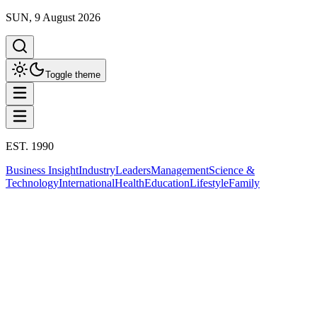
SUN, 9 August 2026
Toggle theme
EST. 1990
Business Insight
Industry
Leaders
Management
Science &
Technology
International
Health
Education
Lifestyle
Family
Business Insight
This column has been proudly presented by
PROMPTSKILL
Business Insight
เศรษฐกิจไทยเดือนมกราคม 2569 ขยาย