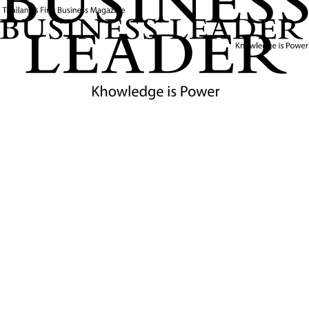
1. เพิ่มวัตถุดิบและสินค้าทุนสหรัฐ(U.S. Content)20%
ส่งเสริมให้ผู้ผลิตในไทยนำเข้าวัตถุดิบสินค้าทุนและเทคโนโลยีจาก
สหรัฐฯ มากขึ้น เพื่อเพิ่มสัดส่วน U.S. Content 20%ให้ถึงเกณฑ์ลด
หย่อนภาษี
2. เร่งประชุมสภาผู้ส่งออกสินค้าทางเรือฯ.
สภาอุตสาหกรรมฯ หอการค้าไทย สภาเอสเอ็มอี. สภาเกษตรกรฯ.
AMCHAM (The American Chamber of Commerce in
Thailand) ฯลฯและกระทรวงกับหน่วยงานที่เกี่ยวข้องทำความเข้าใจ
การใช้ประโยชน์จากกลุ่มสินค้าและพิกัดศุลกากร (HS Code) ที่จะได้รับ
การ "ยกเว้น" ตามประกาศของรัฐบาลสหรัฐที่มุ่งลดผลกระทบต่อ
เศรษฐกิจภายในของสหรัฐ (น่าจะเป็นโอกาสในวิกฤตของประเทศไทย
เพราะเป็นกลุ่มสินค้าหลักที่ส่งออกไปสหรัฐ)
3. คืนภาษีเสริมสภาพคล่อง (Tax Refund )
รัฐบาลควรสนับสนุนให้ผู้ส่งออกไทยและผู้นำเข้าสินค้าไทยในสหรัฐยื่น
ขอคืนภาษีส่วนเกินที่ถูกจัดเก็บไปโดยไม่ชอบตามคำตัดสินของศาลฎีกา