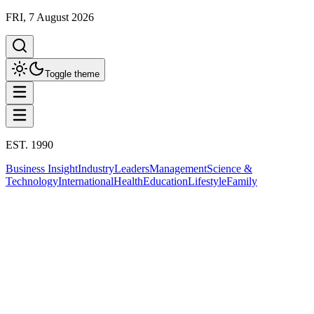
FRI, 7 August 2026
Toggle theme
EST. 1990
Business Insight
Industry
Leaders
Management
Science &
Technology
International
Health
Education
Lifestyle
Family
Politics
This column has been proudly presented by
PROMPTSKILL
Politics
“เอฟเคไอไอ.-อลงกรณ์”เสนอรัฐบาล