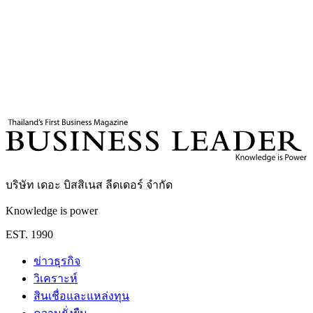
แท็กที่เกี่ยวข้อง
แฟรนไชส์สร้างอาชีพ
แฟรนไชส์อุดรธานี
ธุรกิจแฟรนไชส์
ลงทุน
แฟรนไชส์
กรมพัฒนาธุรกิจการค้า DBD
DBD
กรมพัฒนาธุรกิจ
การค้า
Business Leader
กองบรรณาธิการ THE LEADERS
บริษัท เดอะ บิสสิเนส ลีดเดอร์ จำกัด
Knowledge is power
EST. 1990
ข่าวธุรกิจ
วิเคราะห์
สินเชื่อและแหล่งทุน