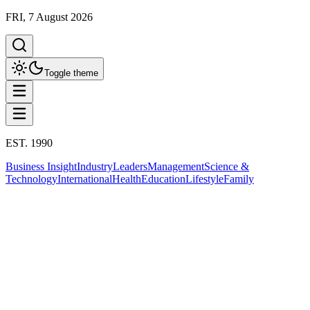
FRI, 7 August 2026
Toggle theme
EST. 1990
Business Insight
Industry
Leaders
Management
Science &
Technology
International
Health
Education
Lifestyle
Family
Business Insight
งานแสดงสินค้า
This column has been proudly presented by
PROMPTSKILL
สรุปประเด็น