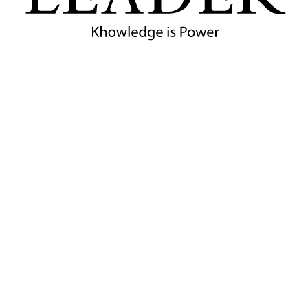
5
นาที
กระทรวงอุตสาหกรรมขับเคลื่อนยุทธศาสตร์ซอฟต์พาว
เวอร์อาหารไทย ยกระดับทักษะกำลังคน
กระทรวงอุตสาหกรรม โดยดีพร้อม เดินหน้ายกระดับซอฟต์พาว
เวอร์อาหารไทยครั้งใหญ่ ปั้นเชฟมืออาชีพ 20,000 คน พร้อม
สร้างมูลค่าทางเศรษฐกิจกว่า 3,300 ล้านบาท หนุน SMEs ไทย
เติบโตสู่ตลาดโลก