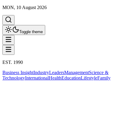
MON, 10 August 2026
Toggle theme
EST. 1990
Business Insight
Industry
Leaders
Management
Science &
Technology
International
Health
Education
Lifestyle
Family
Business Insight
สินเชื่อและแหล่งทุน
This column has been proudly presented by
PROMPTSKILL
สรุปประเด็น