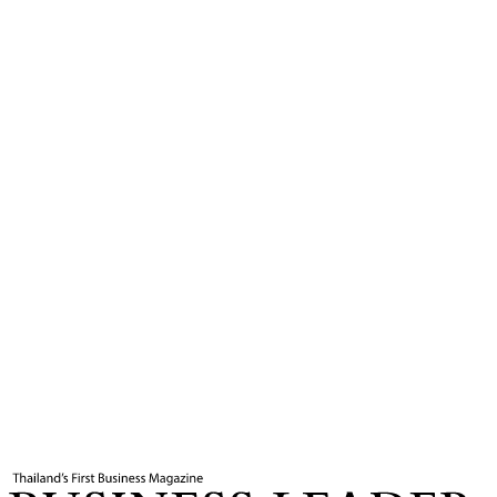
4
นาที
แท็กที่เกี่ยวข้อง
โครงการ OTOD #3
เทคโนโลยีเกษตรอัจฉริยะ
SMEs
Business Leader
กองบรรณาธิการ THE LEADERS