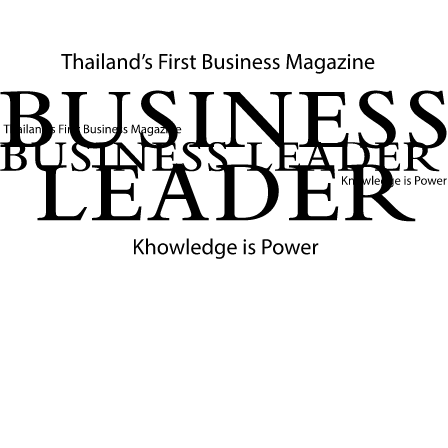
โอกาสของผู้ประกอบการในปีม้า
สำหรับ SMEs ที่วันนี้ยังติดอยู่ในสถานะ NPL โครงการ “ปิดหนี้ไว ไป
ต่อได้” ซึ่งเปิดลงทะเบียนผ่านเว็บไซต์ ธปท. และบริษัทบริหารสินทรัพย์
สุขุมวิท อาจเป็นจุดเริ่มต้นในการ “เคลียร์อดีต” และฟื้นเครดิต เพื่อเปิด
ทางสู่โอกาสใหม่ในอนาคต
ส่วนผู้ประกอบการที่มีแผนลงทุน ยกระดับดิจิทัล ปรับสู่ธุรกิจสีเขียว
หรือต่อยอดนวัตกรรมในห่วงโซ่อุปทาน การเตรียมแผนธุรกิจที่ชัดเจน
และข้อมูลแสดงศักยภาพของกิจการให้พร้อม จะช่วยเพิ่มโอกาสใช้
ประโยชน์จาก SMEs Credit Boost ได้เต็มที่
ปีม้าครั้งนี้จึงไม่ใช่แค่การเปลี่ยนปฏิทิน แต่เป็นจังหวะสำคัญที่ผู้
ประกอบการไทยจะเลือกได้ว่า “จะวิ่งตามโลก” หรือ “จะควบม้าไปพร้อม
โลก” ด้วยเครื่องมือใหม่ที่ระบบการเงินกำลังยื่นมาให้