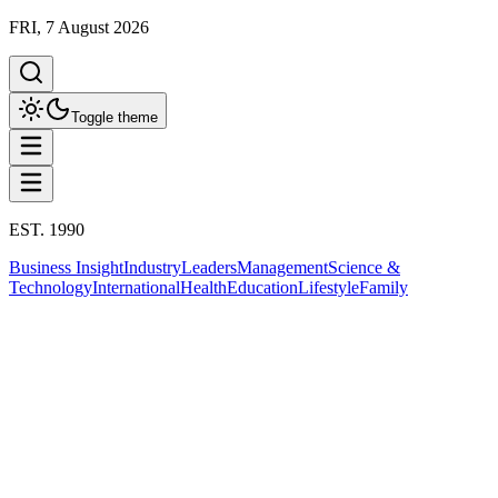
FRI, 7 August 2026
Toggle theme
EST. 1990
Business Insight
Industry
Leaders
Management
Science &
Technology
International
Health
Education
Lifestyle
Family
Business Insight
This column has been proudly presented by
PROMPTSKILL
Business Insight
SMEs Credit Boost: กลไกค้ำประกันสิน