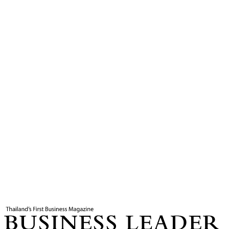
4
นาที
แท็กที่เกี่ยวข้อง
SMEs
SMEs Credit Boost
Business Leader
กองบรรณาธิการ THE LEADERS