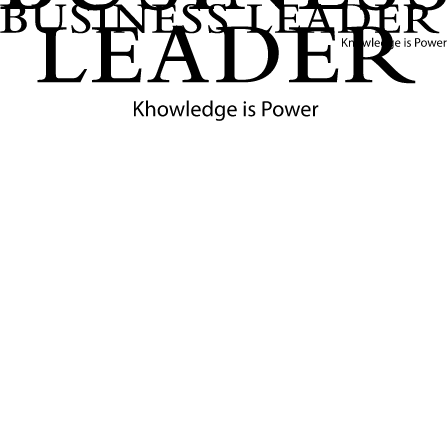
ประเด็นชวนคิด — อนาคตแลนด์บริดจ์ไทยใน
มือใคร?
เมื่อกางตัวชี้วัดเหล่านี้ออกมาเทียบกับแลนด์
บริดจ์ไทย เราจะพบคำถามที่น่าสนใจว่า "ว่าที่
แลนด์บริดจ์ของเราสอบผ่านกี่ข้อ?"
หากการใช้แลนด์บริดจ์ไทยช่วยประหยัดเวลาได้เพียง 1 – 2 วัน
ในขณะที่ขั้นตอนการยกขนตู้คอนเทนเนอร์ขึ้น-ลง (Double
Handling) ที่ท่าเรือระนองและชุมพรอาจต้องใช้เวลาและมีค่า
ใช้จ่ายเพิ่มขึ้น เมื่อเทียบกับการเดินเรือรวดเดียวผ่านช่องแคบ
มะละกาที่ใช้เวลา 30 – 40 วัน สายเรือยักษ์ใหญ่จะยอมเปลี่ยน
เส้นทางหรือไม่?
โครงการแลนด์บริดจ์จึงไม่ใช่เพียงแค่ความฝันด้านวิศวกรรม
แต่เป็น "โจทย์เชิงรัฐศาสตร์และเศรษฐศาสตร์" ที่ซับซ้อน ซึ่ง