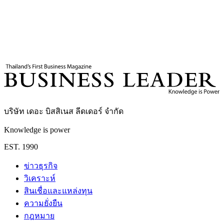
แท็กที่เกี่ยวข้อง
แลนด์บริดจ์ไทย
โลจิสติกส์
เศรษฐกิจไทย
การขนส่ง
ผู้ช่วยศาสตราจารย์ ดร.วราลี รัตนกิจสุนทร
Assistant Professor Waralee Rattanakijsuntorn, Ph.D.
บริษัท เดอะ บิสสิเนส ลีดเดอร์ จำกัด
Knowledge is power
EST. 1990
ข่าวธุรกิจ
วิเคราะห์
สินเชื่อและแหล่งทุน
ความยั่งยืน
กฎหมาย