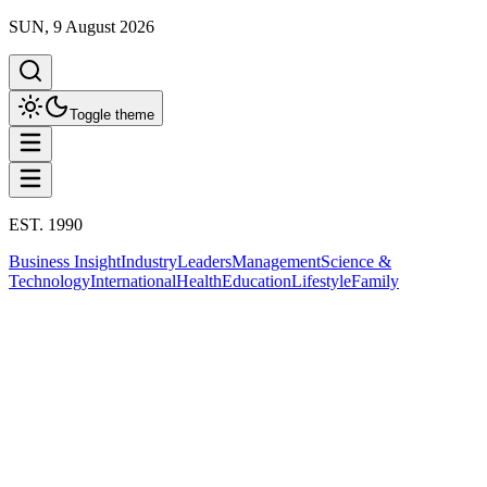
SUN, 9 August 2026
Toggle theme
EST. 1990
Business Insight
Industry
Leaders
Management
Science &
Technology
International
Health
Education
Lifestyle
Family
Industry Insight
โลจิสติกส์
This column has been proudly presented by
PROMPTSKILL
สรุปประเด็น