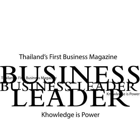
ของรัฐบาลและกระตุ้นการเติบโตในระยะยาว
ข่าวที่เกี่ยวข้อง
ปีเตอร์ นาวาร์โร : ผู้ทรงอิทธิพลเบื้องหลังนโยบายภาษี
ตอบโต้ของทรัมป์
ปีเตอร์ เคนท์ นาวาร์โร คือใคร ทำไมเขาถึงมีอิทธิพลอย่างมาก
ต่อนโยบายการค้าของทรัมป์ และอะไรคือแนวคิดหลักเบื้องหลัง
นโยบายภาษีตอบโต้ที่กำลังส่งผลกระทบต่อเศรษฐกิจโลก