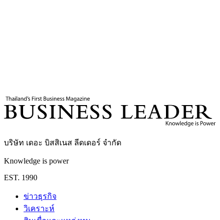
11
นาที
แท็กที่เกี่ยวข้อง
ภาษีสหรัฐฯ
เครดิต
มูดีส์ อินเวสเตอร์ เซอร์วิส
ภาษีศุลกากร
เศรษฐกิจไทย 2568
Business Leader
กองบรรณาธิการ THE LEADERS
บริษัท เดอะ บิสสิเนส ลีดเดอร์ จำกัด
Knowledge is power
EST. 1990
ข่าวธุรกิจ
วิเคราะห์