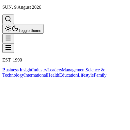
SUN, 9 August 2026
Toggle theme
EST. 1990
Business Insight
Industry
Leaders
Management
Science &
Technology
International
Health
Education
Lifestyle
Family
Business Insight
This column has been proudly presented by
PROMPTSKILL
Business Insight
มูดีส์ หั่นแนวโน้มเครดิตเรตติ้งไทยเป็นลบ