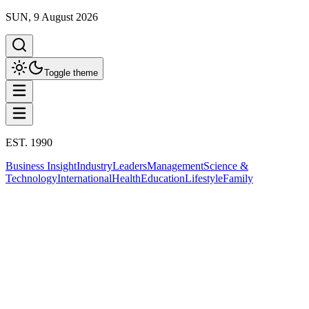
SUN, 9 August 2026
Toggle theme
EST. 1990
Business Insight
Industry
Leaders
Management
Science &
Technology
International
Health
Education
Lifestyle
Family
Education
This column has been proudly presented by
PROMPTSKILL
Education
MOU ประวัติศาสตร์ ปลดล็อกอนาคตเด็ก