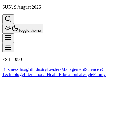
SUN, 9 August 2026
Toggle theme
EST. 1990
Business Insight
Industry
Leaders
Management
Science &
Technology
International
Health
Education
Lifestyle
Family
International
50 ปี ความสัมพันธ์ไทย -
เวียดนาม
This column has been proudly presented by
PROMPTSKILL
สรุปประเด็น