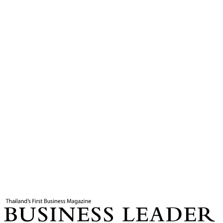
9
นาที
แท็กที่เกี่ยวข้อง
พีรพล ตริยะเกษม
เวียดนาม
การลงทุนเวียดนาม
ความสัมพันธ์
ไทยเวียดนาม
พลีธรรม ตริยะเกษม
บรรณาธิการ