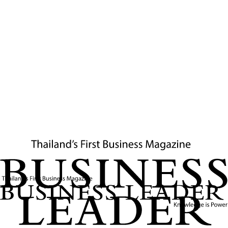
กลุ่มประเทศอินโดจีนและเวียดนามนั่นเอง
หลังจากนโยบายนี้ประกาศออกไป ผมได้ทำหน้าที่จัดทัพนักธุรกิจไทย
เดินทางเข้าสู่เวียดนามชุดแล้วชุดเล่า เพื่อทลายกำแพงและสร้างเม็ดเงิน
หมุนเวียนระหว่างสองประเทศ ในส่วนของตัวผมเองได้ผันตัวมาทำ
ธุรกิจการค้าระหว่างประเทศอย่างเต็มตัว และก้าวที่ยิ่งใหญ่ที่สุดคือการ
ทำหน้าที่เป็นสะพานเชื่อมระหว่าง
บริษัท โฮลซิม (Holcim) หรือ โฮลเด
อร์แบงก์ (Holderbank)
บริษัทปูนซีเมนต์ยักษ์ใหญ่จากสวิตเซอร์
แลนด์ นำโดย
คุณพอล ไฮนซ์ ฮูเกนโทเบลอร์
(ซึ่งต่อมาดำรงตำแหน่ง
ประธานกรรมการ บริษัท ปูนซีเมนต์นครหลวง จำกัด (มหาชน)) ให้เข้า
มาลงทุนร่วมทุนกับ
บริษัทห่าเตียน (Hà Tiên)
ของรัฐบาลเวียดนาม
ก่อตั้งโรงงานปูนซีเมนต์ในภาคใต้ของเวียดนาม ซึ่งถือเป็นโรงงาน
ปูนซีเมนต์ร่วมทุนขนาดใหญ่แห่งแรกๆ ของประเทศเวียตนาม
นอกจากนี้ตลอด 40 ปีผ่านมา ผมได้มีโอกาสให้คำปรึกษา ร่วมทั้ง
ชักชวนบริษัทไทยไปลงทุนหรือขยายตลาดไปเวียตนาม เช่น
คุณชวรัตน์
ชาญวีรกูล
บริษัท “ซีโน-ไทย” บิดาของนายกรัฐมนตรี
อนุทิน ชาญวีร
กูล,
กลุ่มเซ็นทรัล นำโดย
คุณสุทธิเกียรติ จิราธิวัฒน์
ซึ่งถือว่าเป็นกลุ่ม
นักธุรกิจไทยรุ่นแรกๆ ที่เดินทางไปเวียดนามเมื่อ 40 ปีที่แล้ว รวมทั้ง
บริษัทเอกชนทั้งขนาดใหญ่และขนาดเล็กมากมายจนถึงปัจจุบัน