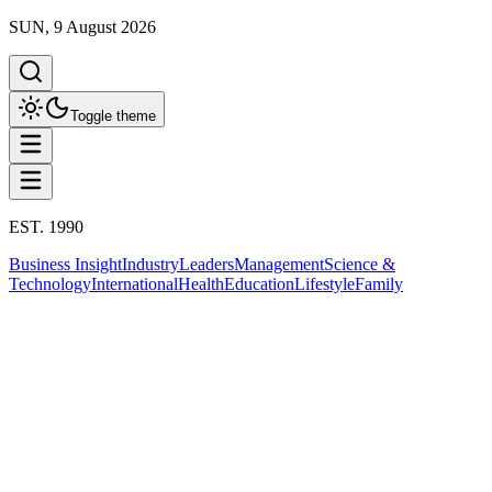
SUN, 9 August 2026
Toggle theme
EST. 1990
Business Insight
Industry
Leaders
Management
Science &
Technology
International
Health
Education
Lifestyle
Family
Business Insight
This column has been proudly presented by
PROMPTSKILL
Business Insight
บสย. Quick Big Win วงเงิน 5 หมื่นล้าน