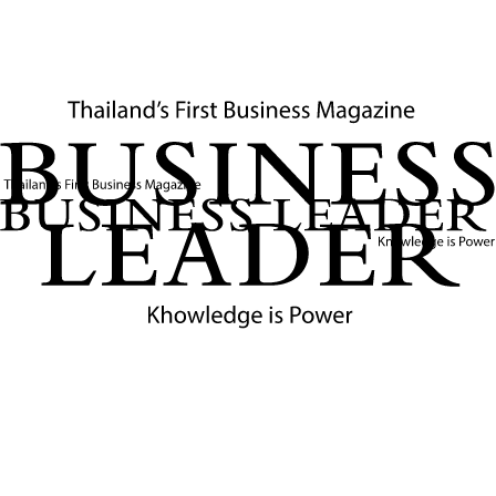
🛠️
3 โครงการหลัก ตอบโจทย์ SMEs ทุกกลุ่ม
มาตรการ "บสย. Quick Big Win" แบ่งออกเป็น 3 โครงการ
ย่อย เพื่อครอบคลุมความต้องการของ SMEs ในแต่ละกลุ่ม
ดังนี้:
วงเงิน
วงเงิน
ค้ำ
รวม
โครงการ
ประกัน
กลุ่มเป้าหมายหลัก
จุดเด่น
(ล้าน
ต่อ
บาท)
ราย
1
ผู้ประกอบการราย
เน้นช่วย
SMEs
หมื่น -
ย่อย/Micro SMEs
เหลือกลุ่ม
Smart
10,000
1 ล้าน
(ต้องการสินเชื่อไม่เกิน 1
เปราะบาง/
Win
บาท
ล้านบาท)
อาชีพอิสระ
2
ตอบโจทย์
แสน -
SMEs ทั่วไป และ SMEs
SMEs ที่
SMEs
35,000
40
ขนาดเล็กในกลุ่ม
ต้องการสิน