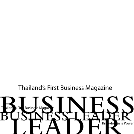
ทีมงานเบื้องหลังผู้กำกับ ผู้ผลิต ผู้เชี่ยวชาญด้านเทคนิค จนถึง
นักแสดงและครีเอทีฟ
อุตสาหกรรมภาพยนตร์และวีดิทัศน์ถือเป็นหนึ่งในอุตสาหกรรม
ที่สร้างงานในระดับกว้างขวางและหลากหลาย นอกจากจะช่วย
เพิ่มรายได้ให้ประเทศในภาพรวม การดึงกองถ่ายต่างชาติเข้ามา
ยังส่งผลดีต่อธุรกิจโรงแรม ร้านอาหาร การขนส่ง และอื่น ๆ ที่
เกี่ยวข้องโดยรอบ ส่งผลต่อจีดีพีและเศรษฐกิจฐานรากอย่างมี
นัยสำคัญ
สถานะประเทศไทยในตลาดโลก
การเปิดตัวมาตรการคืนเงินลงทุนนี้ส่งสัญญาณถึงการเตรียม
พร้อมของประเทศไทยในการแข่งขันระดับนานาชาติ ตลอดจน
การรับมือกับการเปลี่ยนแปลงเทคโนโลยีและตลาดที่เคลื่อนตัว
เร็ว อีกทั้งเป็นการสร้างความเชื่อมั่นให้กับนักลงทุนต่างชาติที่
กำลังมองหาตลาดที่มีศักยภาพสูง
โดยเฉพาะเมื่อโลกเข้าสู่ยุคสื่อดิจิทัลและโลกเสมือนจริง