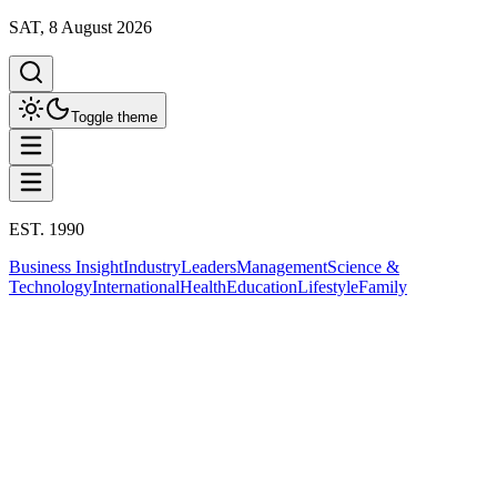
SAT, 8 August 2026
Toggle theme
EST. 1990
Business Insight
Industry
Leaders
Management
Science &
Technology
International
Health
Education
Lifestyle
Family
Business Insight
This column has been proudly presented by
PROMPTSKILL
Business Insight
รัฐบาลหนุนอุตสาหกรรมหนังไทย อนุมัติงบ