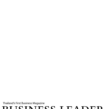
5
นาที
แท็กที่เกี่ยวข้อง
อุตสาหกรรมภาพยนตร์ไทย
กองถ่ายต่างชาติ
Cash
Rebate
แอนิเมชันไทย
VFX ไทย
นโยบายรัฐบาล
การลงทุนในสื่อ
บันเทิง
เศรษฐกิจสร้างสรรค์
สรวงศ์ เทียนทอง
Business Leader
กองบรรณาธิการ THE LEADERS