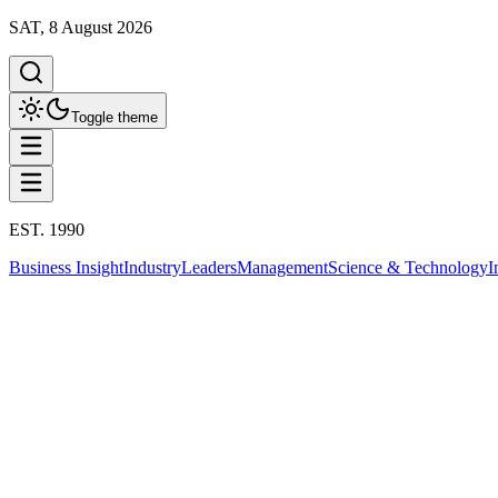
SAT, 8 August 2026
Toggle theme
EST. 1990
Business Insight
Industry
Leaders
Management
Science & Technology
I
Business Insight
This column has been proudly presented by
PROMPTSKILL
Business Insight
เปิดโปรไฟล์ 7 แคนดิเดต ชิงเก้าอี้ผู้ว่าธปท
5 มิถุนายน 2568