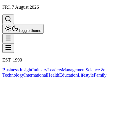
FRI, 7 August 2026
Toggle theme
EST. 1990
Business Insight
Industry
Leaders
Management
Science &
Technology
International
Health
Education
Lifestyle
Family
Sustainable
This column has been proudly presented by
PROMPTSKILL
Sustainable
สินค้า Eco-Friendly กระแสแรง! เปิดช่อง