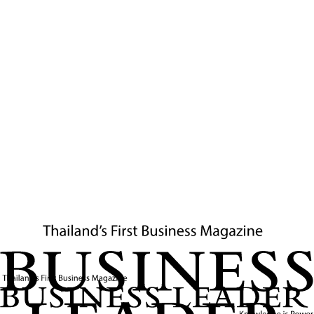
ผู้เชี่ยวชาญและหน่วยงานภาครัฐเตือนผู้ประกอบการไทยทุกกลุ่มธุรกิจ
ให้เร่งปรับตัวรับเทรนด์ “ความยั่งยืน” ที่กำลังกลายเป็นมาตรฐานใหม่
ของตลาดโลก หลังผลสำรวจชี้ชัดผู้บริโภคทั่วโลกให้ความสำคัญกับ
สินค้าและบริการที่เป็นมิตรต่อสิ่งแวดล้อมมากขึ้น ขณะที่ประเทศคู่ค้า
หลักต่างออกกฎระเบียบเข้มงวดด้านสิ่งแวดล้อมและความโปร่งใสใน
ห่วงโซ่อุปทาน
ผู้เชี่ยวชาญแนะนำว่า ผู้ประกอบการไทยควรเริ่มต้นจากการปรับ
กระบวนการผลิตให้เป็นมิตรต่อสิ่งแวดล้อม ลดการใช้พลังงานและของ
เสีย เลือกใช้วัสดุรีไซเคิลหรือย่อยสลายได้ พร้อมนำเทคโนโลยีใหม่ เช่น
AI และ IoT มาเพิ่มประสิทธิภาพและลดคาร์บอนฟุตพรินต์
นอกจากนี้ ยังควรตรวจสอบและสร้างความโปร่งใสในซัพพลายเชน
เลือกพันธมิตรที่มีมาตรฐานความยั่งยืน พร้อมขอรับรองมาตรฐาน
สากล เช่น ISO 14001, Ecolabel หรือ Carbon Footprint เพื่อ
สร้างความน่าเชื่อถือและเพิ่มโอกาสส่งออก
ด้านการตลาด ผู้ประกอบการควรเน้นสื่อสารจุดเด่นด้านความยั่งยืน
ของสินค้าและบริการ สร้างแบรนด์ที่แข็งแกร่งในฐานะธุรกิจที่รับผิด
ชอบต่อสังคมและสิ่งแวดล้อม พร้อมทั้งเข้าร่วมโครงการสนับสนุนจาก