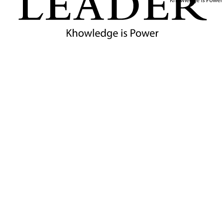
ภาครัฐ เช่น สิทธิประโยชน์ด้านภาษีและโครงการ Green SME
สุดท้ายผู้ประกอบการไทยควรตั้งเป้าหมาย Net Zero และวางแผน
เปลี่ยนผ่านสู่เศรษฐกิจสีเขียวอย่างจริงจัง เพื่อรักษาความสามารถใน
การแข่งขันในตลาดโลกยุคใหม่ที่ความยั่งยืนไม่ใช่แค่ “ทางเลือก” แต่
เป็น “ข้อบังคับ” สำหรับธุรกิจทุกขนาด
“ความยั่งยืน” คือโอกาสใหม่ของผู้ประกอบการไทย ใครปรับตัวก่อน มี
สิทธิ์ในตลาดโลกก่อน – The Game Changer
กิจกรรมที่เกี่ยวข้อง