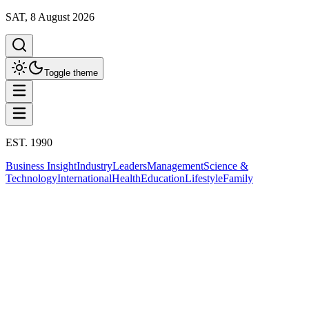
SAT, 8 August 2026
Toggle theme
EST. 1990
Business Insight
Industry
Leaders
Management
Science &
Technology
International
Health
Education
Lifestyle
Family
Business Insight
This column has been proudly presented by
PROMPTSKILL
สรุปประเด็น
Business Insight