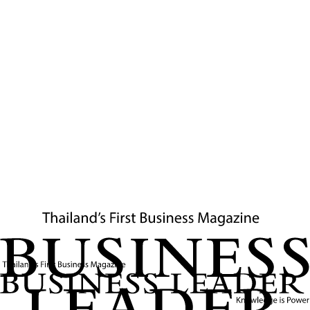
การขาดสภาพคล่องทางการเงินจึงเป็นความเสี่ยงสำคัญที่อาจ
นำไปสู่การปิดกิจการและการเลิกจ้างงาน ส่งผลกระทบต่อภาพ
รวมเศรษฐกิจและอัตราการว่างงานในประเทศ ส.อ.ท. จึงได้ย้ำ
เตือนถึงความจำเป็นที่รัฐบาลจะต้องเข้ามาดูแลและให้การ
สนับสนุนสภาพคล่องให้แก่
ผู้ประกอบการ SMEs
อย่างเร่งด่วน
เพื่อช่วยให้พวกเขาสามารถประคับประคองธุรกิจและรักษาการ
จ้างงานไว้ได้ในสภาวะที่ท้าทายนี้
เพื่อบรรเทาผลกระทบ ส.อ.ท. จึงได้ผนึกกำลังกับหน่วยงานภาค
รัฐและภาคการเงิน ภายใต้คณะกรรมการร่วมภาคเอกชน 3
สถาบัน (กกร.) ในการผลักดันมาตรการช่วยเหลือ
SMEs
อย่าง
ต่อเนื่อง ซึ่งรวมถึงการเสริมสภาพคล่อง การสนับสนุน
สินเชื่อ
ดอกเบี้ยต่ำ
และการค้ำประกันสินเชื่อ เพื่อให้
SMEs
มีเครื่องมือ
และโอกาสในการผ่านพ้นวิกฤตต้นทุนพลังงานและค่าไฟฟ้าที่
กำลังจะมาถึงนี้ไปได้
ข่าวที่เกี่ยวข้อง