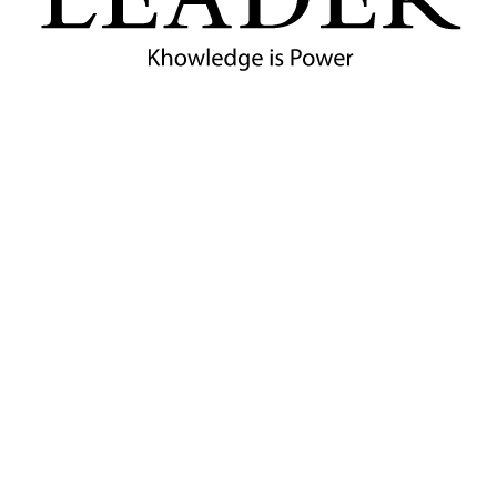
ส.อ.ท. เสนอมาตรการรับมือวิกฤตตะวันออกกลางและ
หนุน SME ไทย
ส.อ.ท. เสนอ 5 มาตรการรับมือวิกฤตตะวันออกกลาง พร้อมเน้น
ย้ำให้ภาคธุรกิจโดยเฉพาะ SME สำรองเงินสด 3-6 เดือน เพื่อ
สร้างภูมิคุ้มกันและความยืดหยุ่นต่อความผันผวนของต้นทุนและ
ห่วงโซ่อุปทาน