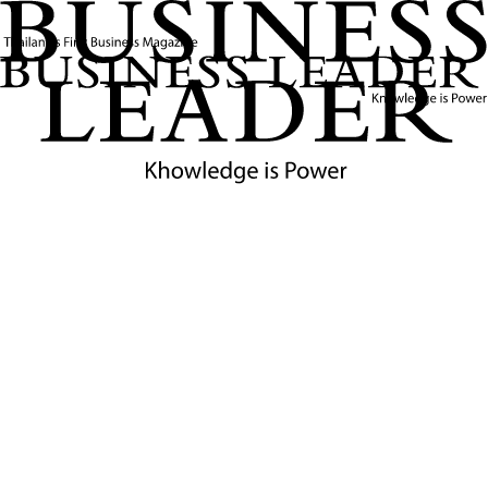
ระหว่างกัน ตลอดจนร่วมกันส่งเสริมการรวมชาติอีกครั้ง
ข่าวที่เกี่ยวข้อง
มิตรภาพจีน-DPRK ไม่เปลี่ยนแปลง พร้อมร่วมมือ 'คิม
จองอึน' ผลักดันสัมพันธ์ทวิภาคี
สีจิ้นผิงเดินทางเยือนสาธารณรัฐประชาธิปไตยประชาชนเกาหลี
อย่างเป็นทางการ พร้อมหารือคิมจองอึน ย้ำมิตรภาพดั้งเดิมจีน-
DPRK ที่มั่นคงไม่เปลี่ยนแปลง และพร้อมยกระดับความร่วมมือ
เชิงยุทธศาสตร์ รวมถึงผลักดันความสัมพันธ์ทวิภาคีให้ก้าวหน้า
สู่ยุคใหม่