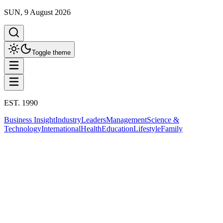
SUN, 9 August 2026
Toggle theme
EST. 1990
Business Insight
Industry
Leaders
Management
Science &
Technology
International
Health
Education
Lifestyle
Family
International
จีน
This column has been proudly presented by
PROMPTSKILL
สรุปประเด็น